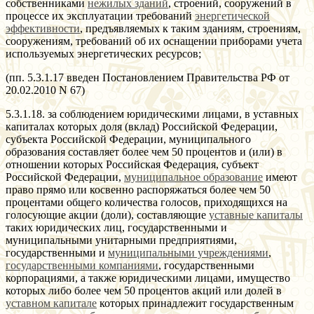
собственниками
нежилых зданий
, строений, сооружений в
процессе их эксплуатации требований
энергетической
эффективности
, предъявляемых к таким зданиям, строениям,
сооружениям, требований об их оснащении приборами учета
используемых энергетических ресурсов;
(пп. 5.3.1.17 введен Постановлением Правительства РФ от
20.02.2010 N 67)
5.3.1.18. за соблюдением юридическими лицами, в уставных
капиталах которых доля (вклад) Российской Федерации,
субъекта Российской Федерации, муниципального
образования составляет более чем 50 процентов и (или) в
отношении которых Российская Федерация, субъект
Российской Федерации,
муниципальное образование
имеют
право прямо или косвенно распоряжаться более чем 50
процентами общего количества голосов, приходящихся на
голосующие акции (доли), составляющие
уставные капиталы
таких юридических лиц, государственными и
муниципальными унитарными предприятиями,
государственными и
муниципальными учреждениями
,
государственными компаниями
, государственными
корпорациями, а также юридическими лицами, имущество
которых либо более чем 50 процентов акций или долей в
уставном капитале
которых принадлежит государственным