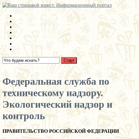
Медицинские страховки
Взыскание страховки с РСА
Ущерб имуществу
О страховании
Суброгация
Выплаты по автострахованию
Пенсионное страхование
Открыть меню
Федеральная служба по
техническому надзору.
Экологический надзор и
контроль
ПРАВИТЕЛЬСТВО РОССИЙСКОЙ ФЕДЕРАЦИИ