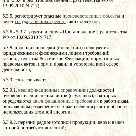
(пп. 5.3.4 в ред. Постановления Правительства РФ от
13.09.2010 N 717)
5.3.5. регистрирует опасные
производственные объекты
и
ведет
государственный реестр
таких объектов;
5.3.6 - 5.3.7. утратили силу. - Постановление Правительства
РФ от 13.09.2010 N 717;
5.3.8. проводит проверки (инспекции) соблюдения
юридическими и физическими лицами требований
законодательства Российской Федерации, нормативных
правовых актов, норм и правил в установленной сфере
деятельности;
5.3.9. согласовывает:
5.3.9.1.
квалификационные справочники
должностей
руководителей и специалистов (служащих), в которых
определяются
квалификационные требования
к работникам,
получающим разрешение на право ведения работ в области
использования атомной энергии;
5.3.9.2. перечни радиоизотопной продукции, ввоз и вывоз
которой не требуют лицензий;