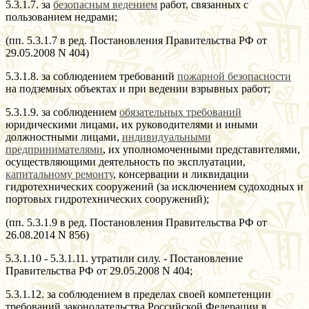
5.3.1.7. за
безопасным ведением
работ, связанных с
пользованием недрами;
(пп. 5.3.1.7 в ред. Постановления Правительства РФ от
29.05.2008 N 404)
5.3.1.8. за соблюдением требований
пожарной безопасности
на подземных объектах и при ведении взрывных работ;
5.3.1.9. за соблюдением
обязательных требований
юридическими лицами, их руководителями и иными
должностными лицами,
индивидуальными
предпринимателями
, их уполномоченными представителями,
осуществляющими деятельность по эксплуатации,
капитальному ремонту
, консервации и ликвидации
гидротехнических сооружений (за исключением судоходных и
портовых гидротехнических сооружений);
(пп. 5.3.1.9 в ред. Постановления Правительства РФ от
26.08.2014 N 856)
5.3.1.10 - 5.3.1.11. утратили силу. - Постановление
Правительства РФ от 29.05.2008 N 404;
5.3.1.12. за соблюдением в пределах своей компетенции
требований законодательства Российской Федерации в