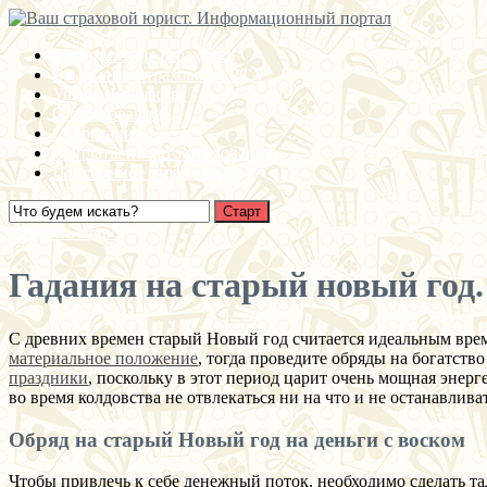
Медицинские страховки
Взыскание страховки с РСА
Ущерб имуществу
О страховании
Суброгация
Выплаты по автострахованию
Пенсионное страхование
Открыть меню
Гадания на старый новый год
С древних времен старый Новый год считается идеальным врем
материальное положение
, тогда проведите обряды на богатств
праздники
, поскольку в этот период царит очень мощная энер
во время колдовства не отвлекаться ни на что и не останавлива
Обряд на старый Новый год на деньги с воском
Чтобы привлечь к себе денежный поток, необходимо сделать та