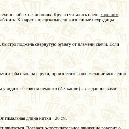
спехи в любых начинаниях. Круги считались очень
хорошим
 работать. Квадраты предсказывали жизненные неурядицы.
12, быстро поджечь свёрнутую бумагу от пламени свечи. Если
ьмите оба стакана в руки, произнесите ваше желание мысленно
ы увидите её совсем немного (2-3 капли) - загаданное вами
Оптимальная длина нитки - 20 см.
ёт двигаться. Возвратно-поступательное движение говорит о