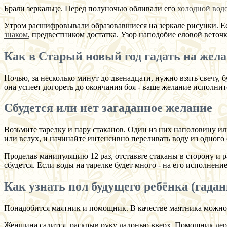
Брали зеркальце. Перед полуночью обливали его
холодной вод
Утром расшифровывали образовавшиеся на зеркале рисунки. Есл
знаком
, предвестником достатка. Узор наподобие еловой вето
Как в Старый новый год гадать на жел
Ночью, за несколько минут до двенадцати, нужно взять свечу, б
она успеет догореть до окончания боя - ваше желание исполнит
Сбудется или нет загаданное желание
Возьмите тарелку и пару стаканов. Один из них наполовину ил
или вслух, и начинайте интенсивно переливать воду из одного 
Проделав манипуляцию 12 раз, отставьте стаканы в сторону и ра
сбудется. Если воды на тарелке будет много - на его исполнени
Как узнать пол будущего ребёнка (гада
Понадобится маятник и помощник. В качестве маятника можно в
Женщина садится, раскрыв руку ладонью вверх. Помощник держ