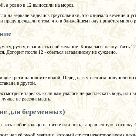
ой
, а ровно в 12 выносили на мороз.
и на зеркале виделись треугольники, это означало везение и у
чки предупреждали о том, что в ближайшем году придётся много
ание
умагу, ручку, и записать своё желание. Когда часы начнут бить 
ся. Догорит после 12 - сбыться загаданному не суждено.
и две трети наполните водой. Перед наступлением полуночи воз
стакана в другой.
ссмотрите тарелку. Если вам удалось не расплескать воду, или в
е лучше не рассчитывать.
ние для беременных)
зять любое кольцо на нитке или нить, заправленную в иголку. 
ит над её рукой маятник, который спустя некоторое время начн