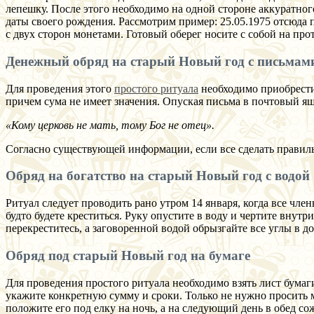
лепешку. После этого необходимо на одной стороне аккуратног
даты своего рождения. Рассмотрим пример: 25.05.1975 отсюда
с двух сторон монетами. Готовый оберег носите с собой на про
Денежный обряд на старый Новый год с письмам
Для проведения этого
простого ритуала
необходимо приобрести 
причем сума не имеет значения. Опуская письма в почтовый ящ
«Кому церковь не мать, тому Бог не отец».
Согласно существующей информации, если все сделать правильн
Обряд на богатство на старый Новый год с водой
Ритуал следует проводить рано утром 14 января, когда все чле
будто будете креститься. Руку опустите в воду и чертите внутр
перекреститесь, а заговоренной водой обрызгайте все углы в д
Обряд под старый Новый год на бумаге
Для проведения простого ритуала необходимо взять лист бумаги
укажите конкретную сумму и сроки. Только не нужно просить м
положите его под елку на ночь, а на следующий день в обед со