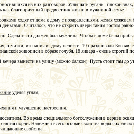
оносившихся из них разговоров. Услышать ругань - плохой зна
сь как благоприятный предвестник жизни в мужниной семье.
ками ходят от дома к дому с поздравленьями, желая хозяевам бл
еньгами. Считалось, что не открыть двери таким гостям равноси
ерно. Сделать это должен был мужчина. Чтобы в доме была прибы
ия, отчитки, изгнания из дому нечисти. 19 праздновали Богоявл
ианской живописи в образе голубя. 18 января - очень строгий п
 вечера вынести на улицу (можно балкон). Пусть стоит там до ут
мание
уделяя углам;
дыхания и улучшение настроения.
освятием. Во время специального богослужения в церкви освящя
, снятия порчи. Надёжней всего особые свойства воды сохраняютс
 очищающие свойства.