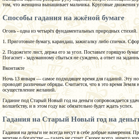
том, что женщина вынашивает мальчика. Круговые движения у
Способы гадания на жжёной бумаге
Огонь - одна из четырёх фундаментальных природных стихий. 
1. Приготовьте бумагу, карандаш, зажигалку либо спички. Сфор
2. Подожгите лист, держа его за угол. Поставьте горящую бумаг
Погаснет - задуманному сбыться не суждено, а ответ на заданн
Вконтакте
Ночь 13 января — самое подходящее время для гаданий. Эту но
проводят различные обряды. Считается, что в это время Земля 
осуществление желаний.
Гадание под Старый Новый год на деньги сопровождается удач
волшебству, и в этом году вас обязательно будет ждать успех.
Гадания на Старый Новый год на деньг
Гадания на деньги не всегда несут в себе добрые намерения. 
мечтам о богатстве — гадать не стоит. Скорее всего, ничего хо