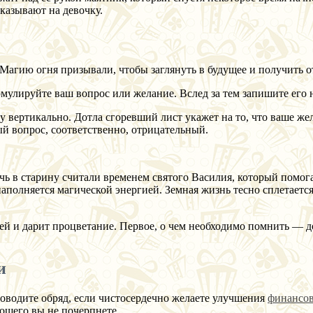
казывают на девочку.
Магию огня призывали, чтобы заглянуть в будущее и получить 
мулируйте ваш вопрос или желание. Вслед за тем запишите его н
у вертикально. Дотла сгоревший лист укажет на то, что ваше жел
ый вопрос, соответственно, отрицательный.
чь в старину считали временем святого Василия, который помог
наполняется магической энергией. Земная жизнь тесно сплетается
ей и дарит процветание. Первое, о чем необходимо помнить — д
и
Проводите обряд, если чистосердечно желаете улучшения
финансов
рошего вы не почерпнете.