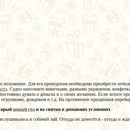
е положение. Для его проведения необходимо приобрести небол
вета
. Судно наполните монетками, разными украшения, конфетка
остоянно думать о деньгах и о своих желаниях. Если хотите при
 игрушками, дождиком и т.д. На протяжении праздников перебир
старый
новый год
и на святки в домашних условииях
вслушивались в собачий лай. Откуда он донесётся - оттуда и жд