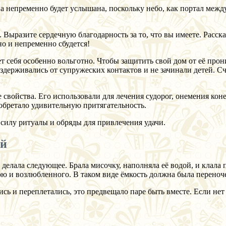
она непременно будет услышана, поскольку небо, как портал меж
 Выразите сердечную благодарность за то, что вы имеете. Расскаж
но и непременно сбудется!
т себя особенно вольготно. Чтобы защитить свой дом от её прон
здерживались от супружеских контактов и не зачинали детей. Сч
 свойства. Его использовали для лечения судорог, онемения ко
иобретало удивительную притягательность.
и силу ритуалы и обряды для привлечения удачи.
ий
елала следующее. Брала мисочку, наполняла её водой, и клала п
вою и возлюбленного. В таком виде ёмкость должна была переноч
сь и переплетались, это предвещало паре быть вместе. Если нет