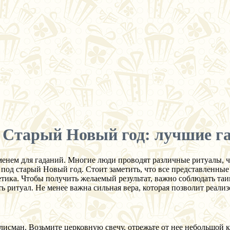
. Старый Новый год: лучшие г
енем для гаданий. Многие люди проводят различные ритуалы, чт
о под старый Новый год. Стоит заметить, что все представленны
гетика. Чтобы получить желаемый результат, важно соблюдать та
ть ритуал. Не менее важна сильная вера, которая позволит реали
лисман. Возьмите церковную свечу, отрежьте от нее небольшой 