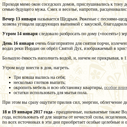
Проходя мимо окон соседских домов, прислушивались к тону д
семью будущего мужа. Смех и веселье, напротив, расценивали
Вечер 13 января
называется Щедрым. Ряженые с песнями-щедров
хозяева угощали щедрующих выпивкой с закуской, благодарили д
Утром 14 января
следовало разбросать по дому («посеять») з
День 16 января
очень благоприятен для снятия порчи, излечен
водах реки Иордан он обрёл Святой Дух, изображаемый в христ
Большую ёмкость наполнить водой, и, ничем не прикрывая, в 11
Утром воду внести в дом, нагреть.
Три ковша вылись на себя;
несколько глотков выпить;
окропить мебель и всю обстановку квартиры,
особое вни
остатки использовать для мытья пола.
При этом вы сразу ощутите прилив сил, энергии, облегчение 
18 и 19 января 2017 года
- праздничные, называемые также Вод
года, использовать её для защиты от нечистой силы, исцеления
по всех источниках в эти дни приобретает особые целебные и