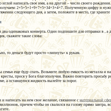
о иглой написать свое имя, а на другой – число своего рождени
 получаем: 2+5+5+1+9+7+5=34=3+4=7. Полученную цифру и нужно
тяжении следующего дня, а затем, положите в место, где храните
и
два одинаковых конверта. Один подпишите для отправки в , а д
ик, скажите такие слова:
о, то деньги будут просто «липнуть» к рукам.
ны семьи еще буду спать. Возьмите любую емкость из металла и н
и кресты, прося у Бога благополучия. Важно повторить просьбу ро
оме, а оставшуюся жидкость вылейте за порог.
 и написать на нем свое желание, связанное с
материальной сфе
иллионов, причем чтобы он свалился на голову прямо завтра, в
жгите.