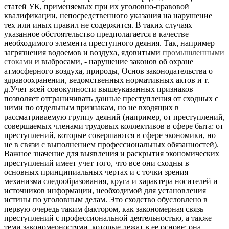
статей УК, применяемых при их уголовно-правовой
квалификации, непосредственного указания на нарушение
тех или иных правил не содержится. В таких случаях
указанное обстоятельство предполагается в качестве
необходимого элемента преступного деяния. Так, например
загрязнения водоемов и воздуха, ядовитыми
промышленными
стоками
и выбросами, - нарушение законов об охране
атмосферного воздуха, природы, Основ законодательства о
здравоохранении, ведомственных нормативных актов и т.
д.Учет всей совокупности вышеуказанных признаков
позволяет отграничивать данные преступления от сходных с
ними по отдельным признакам, но не входящих в
рассматриваемую группу деяний (например, от преступлений,
совершаемых членами трудовых коллективов в сфере быта: от
преступлений, которые совершаются в сфере экономики, но
не в связи с выполнением профессиональных обязанностей).
Важное значение для выявления и раскрытия экономических
преступлений имеет учет того, что все они сходны в
основных принципиальных чертах и с точки зрения
механизма следообразования, круга и характера носителей и
источников информации, необходимой для установления
истины по уголовным делам. Это сходство обусловлено в
первую очередь таким фактором, как закономерная связь
преступлений с профессиональной деятельностью, а также
теми закономерностями, которые лежат в ее основе: она