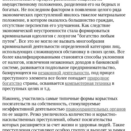
имущественному положению, разделения его на бедных и
богатых. Не последним фактором в появлении целого ряда
экономических преступлений явилось тяжелое материальное
положение, в котором оказалось большинство граждан,
отсутствие перспектив его улучшения. Как следствие
экономической неустроенности стала формироваться
криминальная идеология с лозунгом "богатство любым
путем". Все это не могло не вызвать многообразия
криминальной деятельности определенной категории лиц,
использующих сложившуюся обстановку в своих целях. Все
более квалифицированными становятся способы уклонения
от налогов, извлечения незаконных доходов в банковской
системе, развивается подпольное предпринимательство,
базирующееся на
незаконной деятельности
, под прицел
преступного элемента все более попадает
природное
богатство
страны, осваивается
компьютерная техника
в
преступных целях и т.д.
Наконец, участились самые типичные формы корыстных
посягательств на собственность, стимулируемые
неэффективной деятельностью
правоохранительных органов
по ее защите. Резко увеличилось количество и корыстно-
насильственных преступлений, объект посягательства
которых расширяется за счет жизни и здоровья людей. Такие
преступления составляют особую группу и выходят за рамки