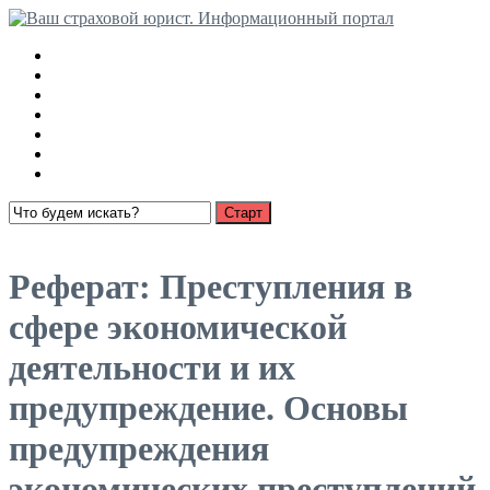
Медицинские страховки
Взыскание страховки с РСА
Ущерб имуществу
О страховании
Суброгация
Выплаты по автострахованию
Пенсионное страхование
Открыть меню
Реферат: Преступления в
сфере экономической
деятельности и их
предупреждение. Основы
предупреждения
экономических преступлений