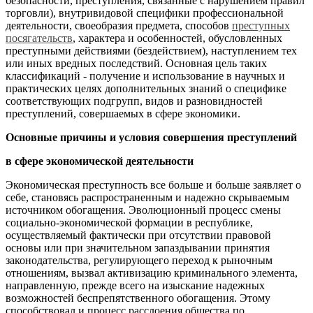
безопасности, преступления, связанные с нарушением правил
торговли), внутривидовой специфики профессиональной
деятельности, своеобразия предмета, способов
преступных
посягательств
, характера и особенностей, обусловленных
преступными действиями (бездействием), наступлением тех
или иных вредных последствий. Основная цель таких
классификаций - получение и использование в научных и
практических целях дополнительных знаний о специфике
соответствующих подгрупп, видов и разновидностей
преступлений, совершаемых в сфере экономики.
Основные причины и условия совершения преступлений
в сфере экономической деятельности
Экономическая преступность все больше и больше заявляет о
себе, становясь распространенным и надежно скрываемым
источником обогащения. Эволюционный процесс смены
социально-экономической формации в республике,
осуществляемый фактически при отсутствии правовой
основы или при значительном запаздывании принятия
законодательства, регулирующего переход к рыночным
отношениям, вызвал активизацию криминального элемента,
направленную, прежде всего на изыскание надежных
возможностей беспрепятственного обогащения. Этому
способствовал и процесс расслоения общества по