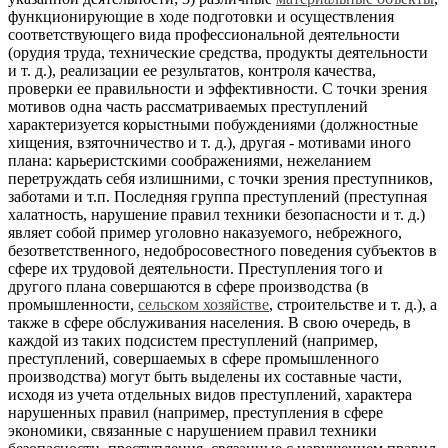
функционирующие в ходе подготовки и осуществления
соответствующего вида профессиональной деятельности
(орудия труда, технические средства, продукты деятельности
и т. д.), реализации ее результатов, контроля качества,
проверки ее правильности и эффективности. С точки зрения
мотивов одна часть рассматриваемых преступлений
характеризуется корыстными побуждениями (должностные
хищения, взяточничество и т. д.), другая - мотивами иного
плана: карьеристскими соображениями, нежеланием
перетруждать себя излишними, с точки зрения преступников,
заботами и т.п. Последняя группа преступлений (преступная
халатность, нарушение правил техники безопасности и т. д.)
являет собой пример уголовно наказуемого, небрежного,
безответственного, недобросовестного поведения субъектов в
сфере их трудовой деятельности. Преступления того и
другого плана совершаются в сфере производства (в
промышленности,
сельском хозяйстве
, строительстве и т. д.), а
также в сфере обслуживания населения. В свою очередь, в
каждой из таких подсистем преступлений (например,
преступлений, совершаемых в сфере промышленного
производства) могут быть выделены их составные части,
исходя из учета отдельных видов преступлений, характера
нарушенных правил (например, преступления в сфере
экономики, связанные с нарушением правил техники