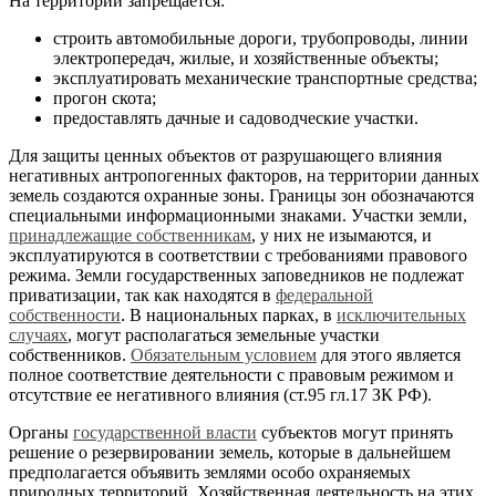
На территории запрещается:
строить автомобильные дороги, трубопроводы, линии
электропередач, жилые, и хозяйственные объекты;
эксплуатировать механические транспортные средства;
прогон скота;
предоставлять дачные и садоводческие участки.
Для защиты ценных объектов от разрушающего влияния
негативных антропогенных факторов, на территории данных
земель создаются охранные зоны. Границы зон обозначаются
специальными информационными знаками. Участки земли,
принадлежащие собственникам
, у них не изымаются, и
эксплуатируются в соответствии с требованиями правового
режима. Земли государственных заповедников не подлежат
приватизации, так как находятся в
федеральной
собственности
. В национальных парках, в
исключительных
случаях
, могут располагаться земельные участки
собственников.
Обязательным условием
для этого является
полное соответствие деятельности с правовым режимом и
отсутствие ее негативного влияния (ст.95 гл.17 ЗК РФ).
Органы
государственной власти
субъектов могут принять
решение о резервировании земель, которые в дальнейшем
предполагается объявить землями особо охраняемых
природных территорий. Хозяйственная деятельность на этих