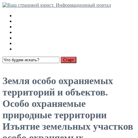
Медицинские страховки
Взыскание страховки с РСА
Ущерб имуществу
О страховании
Суброгация
Выплаты по автострахованию
Пенсионное страхование
Открыть меню
Земля особо охраняемых
территорий и объектов.
Особо охраняемые
природные территории
Изъятие земельных участков
особо охраняемых