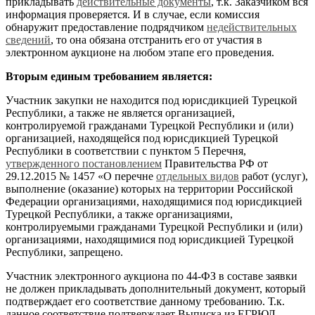
прикладывать
действительные документы
, т.к. Заказчиком вся
информация проверяется. И в случае, если комиссия
обнаружит предоставление подрядчиком
недействительных
сведений
, то она обязана отстранить его от участия в
электронном аукционе на любом этапе его проведения.
Вторым единым требованием является:
Участник закупки не находится под юрисдикцией Турецкой
Республики, а также не является организацией,
контролируемой гражданами Турецкой Республики и (или)
организацией, находящейся под юрисдикцией Турецкой
Республики в соответствии с пунктом 5 Перечня,
утвержденного постановлением
Правительства РФ от
29.12.2015 № 1457 «О перечне
отдельных видов
работ (услуг),
выполнение (оказание) которых на территории Российской
Федерации организациями, находящимися под юрисдикцией
Турецкой Республики, а также организациями,
контролируемыми гражданами Турецкой Республики и (или)
организациями, находящимися под юрисдикцией Турецкой
Республики, запрещено.
Участник электронного аукциона по 44-ФЗ в составе заявки
не должен прикладывать дополнительный документ, который
подтверждает его соответствие данному требованию. Т.к.
данное соответствие подтверждает Выписка из ЕГРЮЛ,