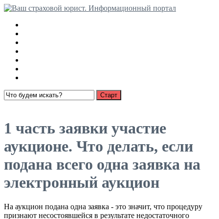
Медицинские страховки
Взыскание страховки с РСА
Ущерб имуществу
О страховании
Суброгация
Выплаты по автострахованию
Пенсионное страхование
Открыть меню
1 часть заявки участие
аукционе. Что делать, если
подана всего одна заявка на
электронный аукцион
На аукцион подана одна заявка - это значит, что процедуру
признают несостоявшейся в результате недостаточного