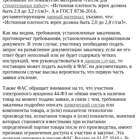
строительных работ
»: «Истинная плотность зерен должна
быть 2,9 до 3,2 г/см3». А в ГОСТ 8736-2014,
регламентирующим
данный материал
, указано, что:
«Истинная плотность зерен должна быть 2,0 до 2,8 г/см3».
Как мы видим, требования, установленные заказчиком,
противоречат требованиям, установленным в нормативном
документе. В этом случае, участнику необходимо подать
запрос на разъяснение документации заказчику, если же его
ответ будет неполный или не будет содержать четких
инструкций, чем руководствоваться в
данном случае
, то
поставщик может подать жалобу в ФАС на документацию, в
противном случае высока вероятность, что первую часть
заявки отклонят.
Также ФАС обращает внимание на то, что участник
электронного аукциона 44-ФЗ не обязан иметь в наличии
товар на момент подачи заявки, в связи с чем, требования
заказчика подробно описать
химический состав
или
компоненты товара, и (или) показатели технологии
производства, испытания товара и (или) показатели, значения
которых становятся известными при испытании
определенной партии товара после его производства, имеют
признаки ограничения доступа к участию в закупке. Эта
позиция отражена в письме ФАС России от 01.07.2016 г. №