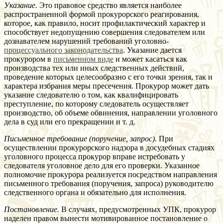
Указание.
Это правовое средство является наиболее
распространенной формой прокурорского реагирования,
которое, как правило, носит профилактический характер и
способствует недопущению совершения следователем или
дознавателем нарушений требований уголовно-
процессуального законодательства
. Указание дается
прокурором в
письменном виде
и может касаться как
производства тех или иных следственных действий,
проведение которых целесообразно с его точки зрения, так и
характера избрания меры пресечения. Прокурор может дать
указание следователю о том, как квалифицировать
преступление, по которому следователь осуществляет
производство, об объеме обвинения, направлении уголовного
дела в суд или его прекращении и т. д.
Письменное требование (поручение, запрос).
При
осуществлении прокурорского надзора в досудебных стадиях
уголовного процесса прокурор вправе истребовать у
следователя уголовное дело для его проверки. Указанное
полномочие прокурора реализуется посредством направления
письменного требования (поручения, запроса) руководителю
следственного органа и обязательно для исполнения.
Постановление.
В случаях, предусмотренных УПК, прокурор
наделен правом вынести мотивированное постановление о