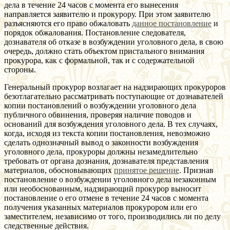
дела в течение 24 часов с момента его вынесения
направляется заявителю и прокурору. При этом заявителю
разъясняются его право обжаловать
данное постановление
и
порядок обжалования. Постановление следователя,
дознавателя об отказе в возбуждении уголовного дела, в свою
очередь, должно стать объектом пристального внимания
прокурора, как с формальной, так и с содержательной
стороны.
Генеральный прокурор возлагает на надзирающих прокуроров
безотлагательно рассматривать поступающие от дознавателей
копии постановлений о возбуждении уголовного дела
публичного обвинения, проверяя наличие поводов и
оснований для возбуждения уголовного дела. В тех случаях,
когда, исходя из текста копии постановления, невозможно
сделать однозначный вывод о законности возбуждения
уголовного дела, прокуроры должны незамедлительно
требовать от органа дознания, дознавателя представления
материалов, обосновывающих
принятое решение
. Признав
постановление о возбуждении уголовного дела незаконным
или необоснованным, надзирающий прокурор выносит
постановление о его отмене в течение 24 часов с момента
получения указанных материалов прокурором или его
заместителем, независимо от того, производились ли по делу
следственные действия.