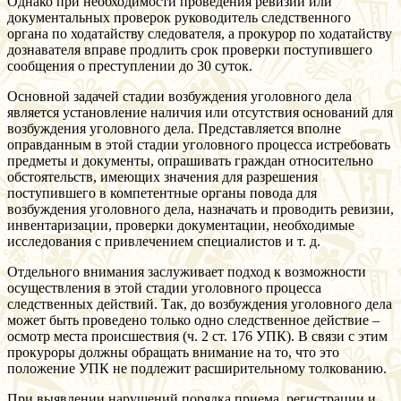
Однако при необходимости проведения ревизий или
документальных проверок руководитель следственного
органа по ходатайству следователя, а прокурор по ходатайству
дознавателя вправе продлить срок проверки поступившего
сообщения о преступлении до 30 суток.
Основной задачей стадии возбуждения уголовного дела
является установление наличия или отсутствия оснований для
возбуждения уголовного дела. Представляется вполне
оправданным в этой стадии уголовного процесса истребовать
предметы и документы, опрашивать граждан относительно
обстоятельств, имеющих значения для разрешения
поступившего в компетентные органы повода для
возбуждения уголовного дела, назначать и проводить ревизии,
инвентаризации, проверки документации, необходимые
исследования с привлечением специалистов и т. д.
Отдельного внимания заслуживает подход к возможности
осуществления в этой стадии уголовного процесса
следственных действий. Так, до возбуждения уголовного дела
может быть проведено только одно следственное действие –
осмотр места происшествия (ч. 2 ст. 176 УПК). В связи с этим
прокуроры должны обращать внимание на то, что это
положение УПК не подлежит расширительному толкованию.
При выявлении нарушений порядка приема, регистрации и