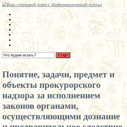
Медицинские страховки
Взыскание страховки с РСА
Ущерб имуществу
О страховании
Суброгация
Выплаты по автострахованию
Пенсионное страхование
Открыть меню
Понятие, задачи, предмет и
объекты прокурорского
надзора за исполнением
законов органами,
осуществляющими дознание
и предварительное следствие.