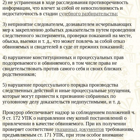
2) не устраненная в ходе расследования противоречивость
информации, что влечет за собой ее невосполнимость и
недостаточность в стадии
судебного разбирательства
;
3) непринятие следователем, дознавателем исчерпывающих
мер к закреплению добытых доказательств путем проведения
следственного эксперимента, проверки показаний на месте,
обыска, выемки и т. д., что может повлечь за собой отказ
обвиняемых и свидетелей в суде от прежних показаний;
4) нарушение конституционных и процессуальных прав
подозреваемого и обвиняемого, в том числе права не
свидетельствовать против самого себя и своих близких
родственников;
5) нарушение процессуального порядка производства
следственных действий и иные процессуальные упущения,
которые могут привести к признанию собранных по
уголовному делу доказательств недопустимыми, и т. д.
Прокурор обеспечивает надзор за соблюдением положений ч.
9 ст. 172 УПК о направлении ему копий постановлений о
привлечении в качестве обвиняемого. При их получении
проверяет соответствие
указанных документов
требованиям,
предъявляемым ст. 171 УПК, при этом особое внимание