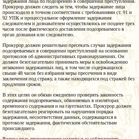
задержания лица по подозрению в совершении преступления.
Прокурор должен следить за тем, чтобы задержание лица
происходило в точном соответствии с требованиями ст. 91 и
92 УПК и процессуальное оформление задержания
следователем и дознавателем осуществлялось не позднее трех
часов после фактического доставления подозреваемого в
орган дознания или следователю.
Прокурор должен решительно пресекать случаи задержания
подозреваемых в совершении преступлений на основании
протоколов об административных правонарушениях. Он
должен безотлагательно принимать меры к освобождению
незаконно задержанных лиц, в том числе содержащихся
свыше 48 часов без избрания меры пресечения в виде
заключения под стражу, а также находящихся под стражей без
продления сроков.
В этих целях он обязан ежедневно проверять законность
содержания подозреваемых, обвиняемых в изоляторах
временного содержания и на гауптвахтах. Прокурор должен
безотлагательно реагировать на нарушения порядка
задержания, несоответствия данных, содержащихся в
протоколе задержания, фактическим обстоятельствам
происшедшего.
Велика роль прокурорского надзора и за соблюдением