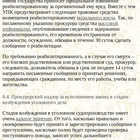
имени государства приносит официальное извинение
реабилитированному за причиненный ему вред. Вместе с тем
УПК предусматривает следующие правовые средства
возмещения реабилитированному
морального вреда
. Так, по
письменному указанию прокурора средства
массовой
информации
, опубликовавшие сведения о задержании
реабилитированного, его временном отстранении от
должности, осуждении, обязаны в течение 30 суток сделать
сообщение о реабилитации.
По требованию реабилитированного, а в случае его смерти –
его близких родственников или родственников суд, прокурор,
следователь, дознаватель обязаны в срок не позднее 14 суток
направить письменные сообщения о принятых решениях,
оправдывающих гражданина, по месту его работы, учебы или
жительства.
8.4. Прокурорский надзор за исполнением закона в стадии
возбуждения уголовного дела
Стадия возбуждения в уголовном судопроизводстве имеет
очень
важное значение
. От того, насколько правильно и
своевременно будет принято и зарегистрировано сообщение о
преступлении, насколько полно будет проведена проверка
поступившего повода, зависит успех дальнейшего