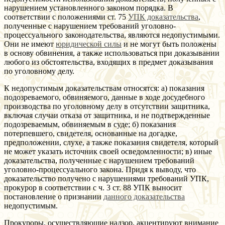
нарушением установленного законом порядка. В
соответствии с положениями ст. 75
УПК доказательства
,
полученные с нарушением требований уголовно-
процессуального законодательства, являются недопустимыми.
Они не имеют
юридической силы
и не могут быть положены
в основу обвинения, а также использоваться при доказывании
любого из обстоятельства, входящих в предмет доказывания
по уголовному делу.
К недопустимым доказательствам относятся: а) показания
подозреваемого, обвиняемого, данные в ходе досудебного
производства по уголовному делу в отсутствии защитника,
включая случаи отказа от защитника, и не подтвержденные
подозреваемым, обвиняемым в суде; б) показания
потерпевшего, свидетеля, основанные на догадке,
предположении, слухе, а также показания свидетеля, который
не может указать источник своей осведомленности; в) иные
доказательства, полученные с нарушением требований
уголовно-процессуального закона. Придя к выводу, что
доказательство получено с нарушениями требований УПК,
прокурор в соответствии с ч. 3 ст. 88 УПК выносит
постановление о признании
данного доказательства
недопустимым.
Прокуроры, осуществляющие надзор, акцентируют внимание