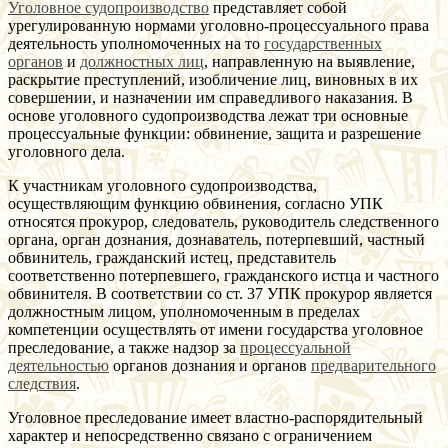
Уголовное судопроизводство
представляет собой
урегулированную нормами уголовно-процессуального права
деятельность уполномоченных на то
государственных
органов
и
должностных лиц
, направленную на выявление,
раскрытие преступлений, изобличение лиц, виновных в их
совершении, и назначении им справедливого наказания. В
основе уголовного судопроизводства лежат три основные
процессуальные функции: обвинение, защита и разрешение
уголовного дела.
К участникам уголовного судопроизводства,
осуществляющим функцию обвинения, согласно УПК
относятся прокурор, следователь, руководитель следственного
органа, орган дознания, дознаватель, потерпевший, частный
обвинитель, гражданский истец, представитель
соответственно потерпевшего, гражданского истца и частного
обвинителя. В соответствии со ст. 37 УПК прокурор является
должностным лицом, уполномоченным в пределах
компетенции осуществлять от имени государства уголовное
преследование, а также надзор за
процессуальной
деятельностью
органов дознания и органов
предварительного
следствия
.
Уголовное преследование имеет властно-распорядительный
характер и непосредственно связано с ограничением