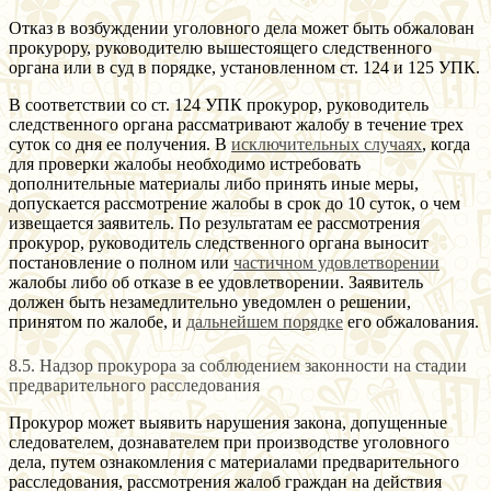
Отказ в возбуждении уголовного дела может быть обжалован
прокурору, руководителю вышестоящего следственного
органа или в суд в порядке, установленном ст. 124 и 125 УПК.
В соответствии со ст. 124 УПК прокурор, руководитель
следственного органа рассматривают жалобу в течение трех
суток со дня ее получения. В
исключительных случаях
, когда
для проверки жалобы необходимо истребовать
дополнительные материалы либо принять иные меры,
допускается рассмотрение жалобы в срок до 10 суток, о чем
извещается заявитель. По результатам ее рассмотрения
прокурор, руководитель следственного органа выносит
постановление о полном или
частичном удовлетворении
жалобы либо об отказе в ее удовлетворении. Заявитель
должен быть незамедлительно уведомлен о решении,
принятом по жалобе, и
дальнейшем порядке
его обжалования.
8.5. Надзор прокурора за соблюдением законности на стадии
предварительного расследования
Прокурор может выявить нарушения закона, допущенные
следователем, дознавателем при производстве уголовного
дела, путем ознакомления с материалами предварительного
расследования, рассмотрения жалоб граждан на действия