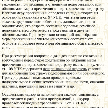
законности при избрании в отношении подозреваемого или
обвиняемого меры пресечения в виде заключения под стражу.
Избирая меру пресечения и определяя ее вид, исходить из
оснований, указанных в ст. 97 УПК, учитывая при этом
тяжесть предъявленного обвинения, данные о личности
обвиняемого, его возраст, состояние здоровья, семейное
положение, место жительства, род занятий и другие
обстоятельства. При отсутствии оснований для избрания
меры пресечения и с учетом конкретных обстоятельств
отбирать у подозреваемого или обвиняемого обязательство о
явке.
При рассмотрении вопросов о даче дознавателю согласия на
возбуждение перед судом ходатайства об избрании меры
пресечения в виде заключения под стражу иметь в виду, что в
ст. 108 УПК содержится
исчерпывающий перечень
условий
для заключения под стражу подозреваемого или обвиняемого.
Прокурор должен тщательно проверять доводы
подозреваемого и обвиняемого об их невиновности, оказании
давления, нарушении права на защиту и др.
Осуществляя надзор за исполнением законов, связанных с
пресечением и раскрытием преступлений, прокурор
проверяет соблюдение требований ч. 3 ст. 7 УПК о
недопустимости использования доказательств, полученных с