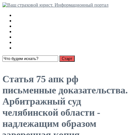
Медицинские страховки
Взыскание страховки с РСА
Ущерб имуществу
О страховании
Суброгация
Выплаты по автострахованию
Пенсионное страхование
Открыть меню
Статья 75 апк рф
письменные доказательства.
Арбитражный суд
челябинской области -
надлежащим образом
заверенная копия