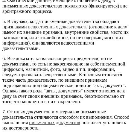
4. Фактические данные, имеющие отношение к делу, в
письменных доказательствах появляются (фиксируются) вне
арбитражного процесса.
5. В случаях, когда письменные доказательства обладают
признаками
вещественных доказательств
(отношение к делу
имеют их внешние признаки, внутренние свойства, место их
нахождения, или что-либо иное, но не содержащаяся в них
информация), они являются вещественными
доказательствами.
6. Все доказательства являющиеся предметами, но не
документами, то есть не закрепляющие на себе письменной,
цифровой, магнитной, фото, видео и т.п. информации,
следует признавать вещественными. К таковым относятся
также часть доказательств, по внешним признакам
подпадающих под общежитейское понятие "акт, документ".
Однако такого рода "акты, документы" имеют отношение к
делу за счет своих внешних признаков, безотносительно от
того, что конкретно в них закреплено.
7. От иных документов и материалов письменные
доказательства отличаются способом их выполнения. Способ
выполнения
письменных документов
позволяет установить
их достоверность.