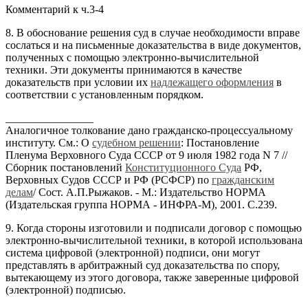
Комментарий к ч.3-4
8. В обоснование решения суд в случае необходимости вправе
сослаться и на письменные доказательства в виде документов,
полученных с помощью электронно-вычислительной
техники. Эти документы принимаются в качестве
доказательств при условии их
надлежащего оформления
в
соответствии с установленным порядком.
________________
Аналогичное толкование дано гражданско-процессуальному
институту. См.: О
судебном решении
: Постановление
Пленума Верховного Суда СССР от 9 июля 1982 года N 7 //
Сборник постановлений
Конституционного Суда
РФ,
Верховных Судов СССР и РФ (РСФСР) по
гражданским
делам
/ Сост. А.П.Рыжаков. - М.: Издательство НОРМА
(Издательская группа НОРМА - ИНФРА-М), 2001. С.239.
9. Когда стороны изготовили и подписали договор с помощью
электронно-вычислительной техники, в которой использована
система цифровой (электронной) подписи, они могут
представлять в арбитражный суд доказательства по спору,
вытекающему из этого договора, также заверенные цифровой
(электронной) подписью.