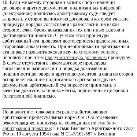
10. Если же между сторонами возник спор о наличии
договора и других документов, подписанных цифровой
(электронной) подписью, арбитражному суду следует
запросить у сторон выписку из договора, в котором указана
процедура порядка согласования разногласий, на какой
стороне лежит бремя доказывания тех или иных фактов и
достоверности подписи. С учетом этой процедуры
арбитражный суд проверяет достоверность представленных
сторонами доказательств. При необходимости арбитражный
суд вправе назначить экспертизу по
спорному вопросу
,
используя при этом
предусмотренную договором
процедуру.
В случае отсутствия в таком договоре процедуры
согласования разногласий и порядка доказывания
подлинности договора и других документов, а одна из сторон
оспаривает наличие подписанного договора и других
документов, арбитражный суд вправе не принимать в
качестве доказательств документы, подписанные цифровой
(электронной) подписью.
________________
По аналогии с толкованием ранее действовавших
арбитражно-процессуальных норм. См.: Об отдельных
рекомендациях, принятых на совещаниях по
судебно-
арбитражной практике
: Письмо Высшего Арбитражного Суда
РФ от 19 августа 1994 года N С1-7/ОП-587 // Вестник