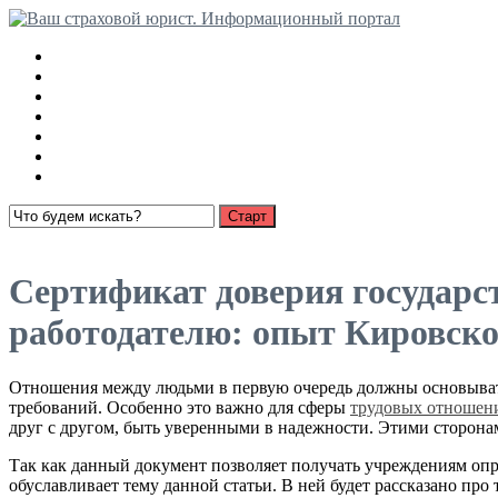
Медицинские страховки
Взыскание страховки с РСА
Ущерб имуществу
О страховании
Суброгация
Выплаты по автострахованию
Пенсионное страхование
Открыть меню
Сертификат доверия государс
работодателю: опыт Кировско
Отношения между людьми в первую очередь должны основывать
требований. Особенно это важно для сферы
трудовых отношен
друг с другом, быть уверенными в надежности. Этими сторона
Так как данный документ позволяет получать учреждениям опре
обуславливает тему данной статьи. В ней будет рассказано про