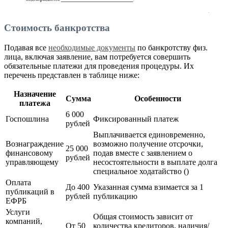
Стоимость банкротства
Подавая все
необходимые документы
по банкротству физ.
лица, включая заявление, вам потребуется совершить
обязательные платежи для проведения процедуры. Их
перечень представлен в таблице ниже:
Назначение
Сумма
Особенности
платежа
6 000
Госпошлина
Фиксированный платеж
рублей
Выплачивается единовременно,
Вознаграждение
возможно получение отсрочки,
25 000
финансовому
подав вместе с заявлением о
рублей
управляющему
несостоятельности в выплате долга
специальное ходатайство ()
Оплата
До 400
Указанная сумма взимается за 1
публикаций в
рублей
публикацию
ЕФРБ
Услуги
Общая стоимость зависит от
компаний,
От 50
количества кредиторов, наличия/