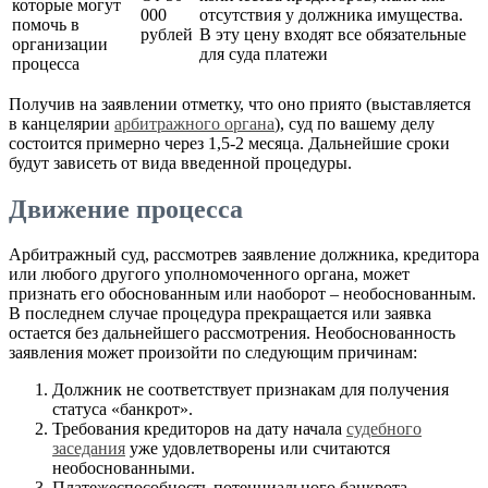
которые могут
000
отсутствия у должника имущества.
помочь в
рублей
В эту цену входят все обязательные
организации
для суда платежи
процесса
Получив на заявлении отметку, что оно приято (выставляется
в канцелярии
арбитражного органа
), суд по вашему делу
состоится примерно через 1,5-2 месяца. Дальнейшие сроки
будут зависеть от вида введенной процедуры.
Движение процесса
Арбитражный суд, рассмотрев заявление должника, кредитора
или любого другого уполномоченного органа, может
признать его обоснованным или наоборот – необоснованным.
В последнем случае процедура прекращается или заявка
остается без дальнейшего рассмотрения. Необоснованность
заявления может произойти по следующим причинам:
Должник не соответствует признакам для получения
статуса «банкрот».
Требования кредиторов на дату начала
судебного
заседания
уже удовлетворены или считаются
необоснованными.
Платежеспособность потенциального банкрота