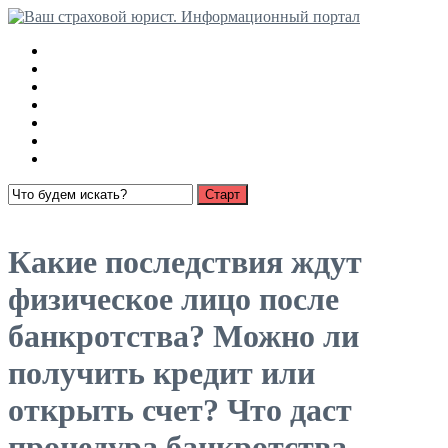
Медицинские страховки
Взыскание страховки с РСА
Ущерб имуществу
О страховании
Суброгация
Выплаты по автострахованию
Пенсионное страхование
Открыть меню
Какие последствия ждут
физическое лицо после
банкротства? Можно ли
получить кредит или
открыть счет? Что даст
процедура банкротства