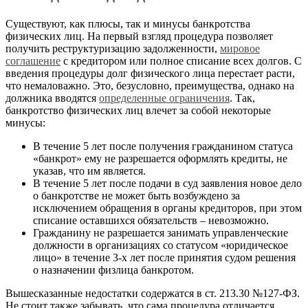
Существуют, как плюсы, так и минусы банкротства
физических лиц. На первый взгляд процедура позволяет
получить реструктуризацию задолженности,
мировое
соглашение
с кредитором или полное списание всех долгов. С
введения процедуры долг физического лица перестает расти,
что немаловажно. Это, безусловно, преимущества, однако на
должника вводятся
определенные ограничения
. Так,
банкротство физических лиц влечет за собой некоторые
минусы:
В течение 5 лет после получения гражданином статуса
«банкрот» ему не разрешается оформлять кредиты, не
указав, что им является.
В течение 5 лет после подачи в суд заявления новое дело
о банкротстве не может быть возбуждено за
исключением обращения в органы кредиторов, при этом
списание оставшихся обязательств – невозможно.
Гражданину не разрешается занимать управленческие
должности в организациях со статусом «юридическое
лицо» в течение 3-х лет после принятия судом решения
о назначении физлица банкротом.
Вышесказанные недостатки содержатся в ст. 213.30 №127-ФЗ.
Не стоит также забывать, что сама процедура отличается