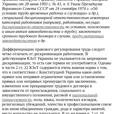
Украины от 28 июня 1993 г. № 43, п. 6 Указа Президиума
Верховного Совета СССР от 24 сентября 1974 г. «Об
условиях труда временных рабочих и служащих» и др.),
специальной дисциплинарной ответственностью некоторых
категорий работников (например, работников, несущих
дисциплинарную ответственность
по уставам, положениям
и иным актам законодательства о труде), заключением
срочного трудового договора в случаях,
предусмотренных
законодательством
и др.
Дифференциацию правового регулирования труда следует
четко отличать от дискриминации работников. В
действующем КЗоТ Украины не указывается на запрещение
дискриминации, то есть сам термин не употребляется. Однако
в части 2 ст. 22 КЗоТ содержится очень важная норма о том,
что в соответствии с Конституцией Украины какое-либо
прямое или непрямое ограничение прав или установление
прямых или непрямых преимуществ при заключении,
изменении или прекращении трудового договора в
зависимости от происхождения, социального и
имущественного положения, расовой и
национальной
принадлежности
, пола, языка, политических взглядов,
религиозных убеждений, членства в профессиональном союзе
или ином объединении граждан, рода и характера занятий,
места жительства не допускается. В то же время ч. 2 ст. 16