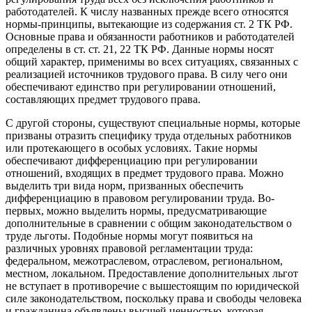
работодателей. К числу названных прежде всего относятся
нормы-принципы, вытекающие из содержания ст. 2 ТК РФ.
Основные права и обязанности работников и работодателей
определены в ст. ст. 21, 22 ТК РФ. Данные нормы носят
общий характер, применимы во всех ситуациях, связанных с
реализацией источников трудового права. В силу чего они
обеспечивают единство при регулировании отношений,
составляющих предмет трудового права.
С другой стороны, существуют специальные нормы, которые
призваны отразить специфику труда отдельных работников
или протекающего в особых условиях. Такие нормы
обеспечивают дифференциацию при регулировании
отношений, входящих в предмет трудового права. Можно
выделить три вида норм, призванных обеспечить
дифференциацию в правовом регулировании труда. Во-
первых, можно выделить нормы, предусматривающие
дополнительные в сравнении с общим законодательством о
труде льготы. Подобные нормы могут появиться на
различных уровнях правовой регламентации труда:
федеральном, межотраслевом, отраслевом, региональном,
местном, локальном. Предоставление дополнительных льгот
не вступает в противоречие с вышестоящим по юридической
силе законодательством, поскольку права и свободы человека
и гражданина объявлены высшей ценностью, которая