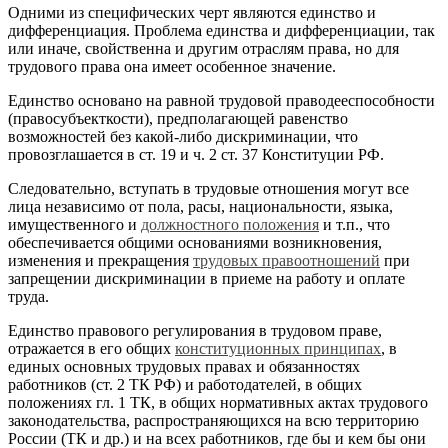
Одними из специфических черт являются единство и
дифференциация. Проблема единства и дифференциации, так
или иначе, свойственна и другим отраслям права, но для
трудового права она имеет особенное значение.
Единство основано на равной трудовой праводееспособности
(правосубъекткости), предполагающей равенство
возможностей без какой-либо дискриминации, что
провозглашается в ст. 19 и ч. 2 ст. 37 Конституции РФ.
Следовательно, вступать в трудовые отношения могут все
лица независимо от пола, расы, национальности, языка,
имущественного и
должностного положения
и т.п., что
обеспечивается общими основаниями возникновения,
изменения и прекращения
трудовых правоотношений
при
запрещении дискриминации в приеме на работу и оплате
труда.
Единство правового регулирования в трудовом праве,
отражается в его общих
конституционных принципах
, в
единых основных трудовых правах и обязанностях
работников (ст. 2 ТК РФ) и работодателей, в общих
положениях гл. 1 ТК, в общих нормативных актах трудового
законодательства, распространяющихся на всю территорию
России (ТК и др.) и на всех работников, где бы и кем бы они