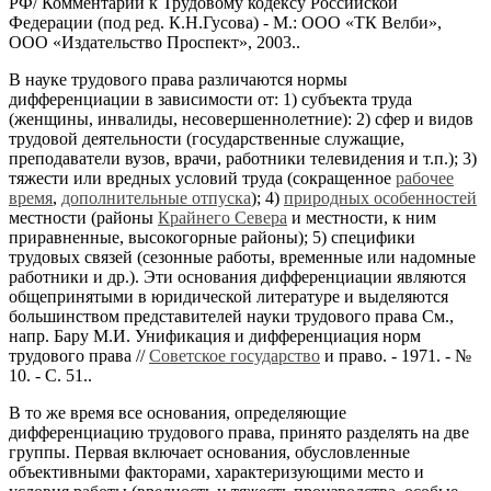
РФ/ Комментарий к Трудовому кодексу Российской
Федерации (под ред. К.Н.Гусова) - М.: ООО «ТК Велби»,
ООО «Издательство Проспект», 2003..
В науке трудового права различаются нормы
дифференциации в зависимости от: 1) субъекта труда
(женщины, инвалиды, несовершеннолетние): 2) сфер и видов
трудовой деятельности (государственные служащие,
преподаватели вузов, врачи, работники телевидения и т.п.); 3)
тяжести или вредных условий труда (сокращенное
рабочее
время
,
дополнительные отпуска
); 4)
природных особенностей
местности (районы
Крайнего Севера
и местности, к ним
приравненные, высокогорные районы); 5) специфики
трудовых связей (сезонные работы, временные или надомные
работники и др.). Эти основания дифференциации являются
общепринятыми в юридической литературе и выделяются
большинством представителей науки трудового права См.,
напр. Бару М.И.
Унификация и дифференциация норм
трудового права //
Советское государство
и право. - 1971. - №
10. - С. 51..
В то же время все основания, определяющие
дифференциацию трудового права, принято разделять на две
группы. Первая включает основания, обусловленные
объективными факторами, характеризующими место и