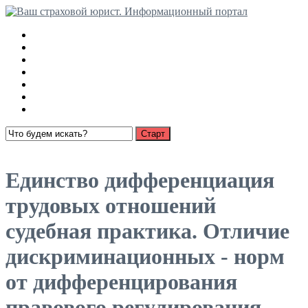
Медицинские страховки
Взыскание страховки с РСА
Ущерб имуществу
О страховании
Суброгация
Выплаты по автострахованию
Пенсионное страхование
Открыть меню
Единство дифференциация
трудовых отношений
судебная практика. Отличие
дискриминационных - норм
от дифференцирования
правового регулирования