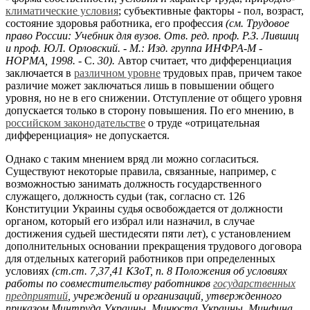
климатические условия
; субъективные факторы - пол, возраст,
состояние здоровья работника, его профессия
(см. Трудовое
право России: Учебник для вузов. Отв. ред. проф. Р.З. Лившиц
и проф. ЮЛ. Орловский. - М.: Изд. группа ИНФРА-М -
НОРМА, 1998.
- С.
30).
Автор считает, что дифференциация
заключается в
различном уровне
трудовых прав, причем такое
различие может заключаться лишь в повышении общего
уровня, но не в его снижении. Отступление от общего уровня
допускается только в сторону повышения. По его мнению, в
российском законодательстве
о труде «отрицательная
дифференциация» не допускается.
Однако с таким мнением вряд ли можно согласиться.
Существуют некоторые правила, связанные, например, с
возможностью занимать должность государственного
служащего, должность судьи (так, согласно ст. 126
Конституции Украины судья освобождается от должности
органом, который его избрал или назначил, в случае
достижения судьей шестидесяти пяти лет), с установлением
дополнительных основании прекращения трудового договора
для отдельных категорий работников при определенных
условиях
(ст.ст. 7,37,41 КЗоТ, п. 8 Положения об условиях
работы по совместительству работников
государственных
предприятий
, учреждений и организаций, утвержденного
приказом Минтруда Украины, Минюста Украины, Минфина