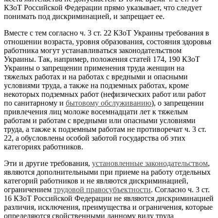
КЗоТ Российской Федерации прямо указывает, что следует
понимать под дискриминацией, и запрещает ее.
Вместе с тем согласно ч. 3 ст. 22 КЗоТ Украины требования в
отношении возраста, уровня образования, состояния здоровья
работника могут устанавливаться законодательством
Украины. Так, например, положения статей 174, 190 КЗоТ
Украины о запрещении применения труда женщин на
тяжелых работах и на работах с вредными и опасными
условиями труда, а также на подземных работах, кроме
некоторых подземных работ (нефизических работ или работ
по санитарному и
бытовому обслуживанию
), о запрещении
привлечения лиц моложе восемнадцати лет к тяжелым
работам и работам с вредными или опасными условиями
труда, а также к подземным работам не противоречат ч. 3 ст.
22, а обусловлены особой заботой государства об этих
категориях работников.
Эти и другие требования,
установленные законодательством
,
являются дополнительными при приеме на работу отдельных
категорий работников и не являются дискриминацией,
ограничением
трудовой правосубъектности
. Согласно ч. 3 ст.
16 КЗоТ Российской Федерации не являются дискриминацией
различия, исключения, преимущества и ограничения, которые
определяются свойственными данному виду труда