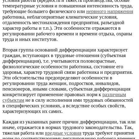
условия работы (вредность и тяжесть производства, особые
температурные условия и повышенная интенсивность труда,
требующие большего физического или
нервного напряжения
работника, неблагоприятные климатические условия,
отдаленность местонахождения предприятия, разъездной
характер работы и т.п.). Эти особенности отражаются в
регулировании рабочего времени и времени отдыха, охраны
труда и иных институтов.
Вторая группа оснований дифференциации характеризует
граждан, вступающих в трудовые отношения (субъектная
дифференциация), т.е. учитываются половозрастные,
физиологические особенности работника, состояние его
здоровья, характер трудовой связи работника и предприятия.
Эти обстоятельства предопределяют особенности в
регулировании труда женщин, подростков, инвалидов,
пенсионеров, иными словами, субъектная дифференциация
конкретизирует применение правовых норм к
различным
субъектам
не в силу исполнения ими трудовых обязанностей
в специфических условиях, а вследствие особых свойств,
характеризующих их самих.
Каждая из указанных ранее причин дифференциации, так или
иначе, отражается в нормах трудового законодательства. Так,
тяжелая работа или
вредные условия
труда требуют принятия
норм по соответствующему регулированию рабочего времени