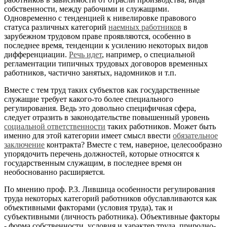
собственности, между рабочими и служащими.
Одновременно с тенденцией к нивелировке правового
статуса различных категорий
наемных работников
в
зарубежном трудовом праве проявляются, особенно в
последнее время, тенденции к усилению некоторых видов
дифференциации.
Речь идет
, например, о специальной
регламентации типичных трудовых договоров временных
работников, частично занятых, надомников и т.п.
Вместе с тем труд таких субъектов как государственные
служащие требует какого-то более специального
регулирования. Ведь это довольно специфичная сфера,
следует отразить в законодательстве повышенный уровень
социальной ответственности
таких работников. Может быть
именно для этой категории имеет смысл ввести
обязательное
заключение
контракта? Вместе с тем, наверное, целесообразно
упорядочить перечень должностей, которые относятся к
государственным служащим, в последнее время он
необоснованно расширяется.
По мнению проф. Р.З. Лившица особенности регулирования
труда некоторых категорий работников обуславливаются как
объективными факторами (условия труда), так и
субъективными (личность работника). Объективные факторы
- форма собственности, условия и характер труда, природно-