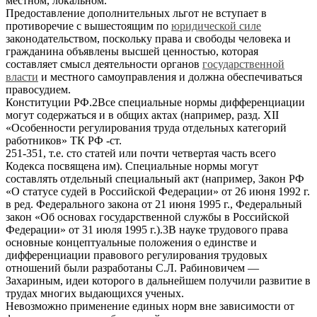
местном, локальном.
Предоставление дополнительных льгот не вступает в
противоречие с вышестоящим по
юридической силе
законодательством, поскольку права и свободы человека и
гражданина объявлены высшей ценностью, которая
составляет смысл деятельности органов
государственной
власти
и местного самоуправления и должна обеспечиваться
правосудием.
Конституции РФ.2Все специальные нормы дифференциации
могут содержаться и в общих актах (например, разд. XII
«Особенности регулирования труда отдельных категорий
работников» ТК РФ -ст.
251-351, т.е. сто статей или почти четвертая часть всего
Кодекса посвящена им). Специальные нормы могут
составлять отдельный специальный акт (например, Закон РФ
«О статусе судей в Российской Федерации» от 26 июня 1992 г.
в ред. Федерального закона от 21 июня 1995 г., Федеральный
закон «Об основах государственной службы в Российской
Федерации» от 31 июля 1995 г.).3В науке трудового права
основные концептуальные положения о единстве и
дифференциации правового регулирования трудовых
отношений были разработаны С.Л. Рабиновичем —
Захариным, идеи которого в дальнейшем получили развитие в
трудах многих выдающихся ученых.
Невозможно применение единых норм вне зависимости от