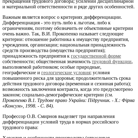
прекращения трудового договора; усилении дисциплинарной
и материальной ответственности и ряде других особенностей.
Важным является вопрос о критериях дифференциации.
Дифференциация - это путь либо к льготам, либо к
ограничениям, поэтому обозначить ее объективные критерии
очень важно. Так, В.И. Прокопенко называет следующие
критерии: отношение работника к имуществу предприятия,
учреждения, организации; национальная принадлежность
средств производства (имущества предприятия);
принадлежность предприятия к
государственной форме
собственности; общественная значимость
трудовой функции
,
выполняемой работником; особые природные,
географические и
геологические условия
; условия
повышенного риска для здоровья; продолжительность срока
действия трудового договора (временная и сезонная работа);
возможность заключения контракта, когда это предусмотрено
законом; социально-демографические критерии
(см.
Прокопенко В.1. Трудове право України: Підручник. - X.: Фірма
«Консум», 1998.
-
С. 84).
Профессор О.В. Смирнов выделяет три направления
дифференциации условий труда в нормах российского
трудового права:
Характер и особенности производства (отраслевая