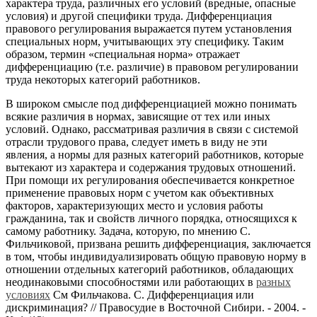
характера труда, различных его условий (вредные, опасные
условия) и другой специфики труда. Дифференциация
правового регулирования выражается путем установления
специальных норм, учитывающих эту специфику. Таким
образом, термин «специальная норма» отражает
дифференциацию (т.е. различие) в правовом регулировании
труда некоторых категорий работников.
В широком смысле под дифференциацией можно понимать
всякие различия в нормах, зависящие от тех или иных
условий. Однако, рассматривая различия в связи с системой
отрасли трудового права, следует иметь в виду не эти
явления, а нормы для разных категорий работников, которые
вытекают из характера и содержания трудовых отношений.
При помощи их регулирования обеспечивается конкретное
применение правовых норм с учетом как объективных
факторов, характеризующих место и условия работы
гражданина, так и свойств личного порядка, относящихся к
самому работнику. Задача, которую, по мнению С.
Фильчиковой, призвана решить дифференциация, заключается
в том, чтобы индивидуализировать общую правовую норму в
отношении отдельных категорий работников, обладающих
неодинаковыми способностями или работающих в
разных
условиях
См Фильчакова. С. Дифференциация или
дискриминация? // Правосудие в Восточной Сибири. - 2004. -