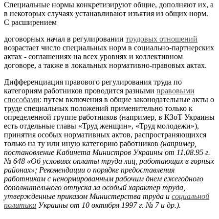
Специальные нормы конкретизируют общие, дополняют их, а
в некоторых случаях устанавливают изъятия из общих норм.
С расширением
договорных начал в регулировании
трудовых отношений
возрастает число специальных норм в социально-партнерских
актах - соглашениях на всех уровнях и коллективном
договоре, а также в локальных нормативно-правовых актах.
Дифференциация правового регулирования труда по
категориям работников проводится разными
правовыми
способами
: путем включения в общие законодательные акты о
труде специальных положений применительно только к
определенной группе работников (например, в КЗоТ Украины
есть отдельные главы «Труд женщин», «Труд молодежи»),
принятия особых нормативных актов, распространяющихся
только на ту или иную категорию работников
(например,
постановление Кабинета Министров Украины от 11.08.95 г.
№ 648 «Об условиях оплаты труда лиц, работающих в горных
районах»; Рекомендации о порядке предоставления
работникам с ненормированным рабочим днем ежегодного
дополнительного отпуска за особый характер труда,
утвержденные приказом Министерства труда и
социальной
политики
Украины от 10 октября 1997 г. № 7 и др.).