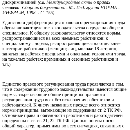
дискриминацией
(см.
Международные акты
о правах
человека: Сборник документов.
-
М.: Изд. группа НОРМА -
ИНФРА-М, 1998. - С. 155).
Единство и дифференциация правового регулирования труда
обуславливают деление законодательства о труде на общее и
специальное. К общему законодательству относятся нормы,
распространяющиеся на всех наемных работников; к
специальному - нормы, распространяющиеся на отдельные
категории работников (женщин; лиц, моложе 18 лет; лиц,
занятых на работах с вредными и опасными условиями труда,
на тяжелых работах; временных и сезонных работников и
т.п.).
Единство правового регулирования труда проявляется в том,
что в содержании трудового законодательства имеются общие
нормы, закрепляющие общие принципы правового
регулирования труда всех без исключения работников и
работодателей. К числу названных прежде всего относятся
нормы-принципы, вытекающие из содержания ст. 2 ТК РФ.
Основные права и обязанности работников и работодателей
определены в ст. ст. 21, 22 ТК РФ. Данные нормы носят
общий характер, применимы во всех ситуациях, связанных с