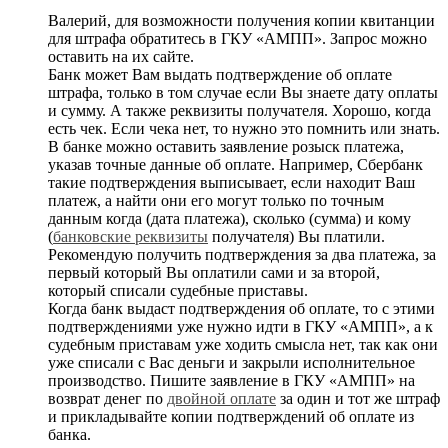
Валерий, для возможности получения копии квитанции
для штрафа обратитесь в ГКУ «АМПП». Запрос можно
оставить на их сайте.
Банк может Вам выдать подтверждение об оплате
штрафа, только в том случае если Вы знаете дату оплаты
и сумму. А также реквизиты получателя. Хорошо, когда
есть чек. Если чека нет, то нужно это помнить или знать.
В банке можно оставить заявление розыск платежа,
указав точные данные об оплате. Например, Сбербанк
такие подтверждения выписывает, если находит Ваш
платеж, а найти они его могут только по точным
данным когда (дата платежа), сколько (сумма) и кому
(
банковские реквизиты
получателя) Вы платили.
Рекомендую получить подтверждения за два платежа, за
первый который Вы оплатили сами и за второй,
который списали судебные приставы.
Когда банк выдаст подтверждения об оплате, то с этими
подтверждениями уже нужно идти в ГКУ «АМПП», а к
судебным приставам уже ходить смысла нет, так как они
уже списали с Вас деньги и закрыли исполнительное
производство. Пишите заявление в ГКУ «АМПП» на
возврат денег по
двойной оплате
за один и тот же штраф
и прикладывайте копии подтверждений об оплате из
банка.