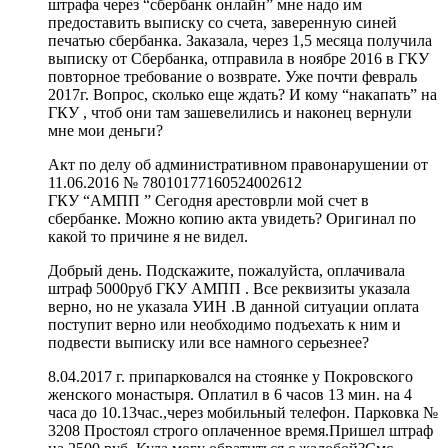
штрафа через “сбербанк онлайн” мне надо им
предоставить выписку со счета, заверенную синей
печатью сбербанка. Заказала, через 1,5 месяца получила
выписку от Сбербанка, отправила в ноябре 2016 в ГКУ
повторное требование о возврате. Уже почти февраль
2017г. Вопрос, сколько еще ждать? И кому “накапать” на
ГКУ , чтоб они там зашевелились и наконец вернули
мне мои деньги?
Акт по делу об административном правонарушении от
11.06.2016 № 78010177160524002612
ГКУ “АМПП ” Сегодня арестоврли мой счет в
сбербанке. Можно копию акта увидеть? Оригинал по
какой то причине я не видел.
Добрый день. Подскажите, пожалуйста, оплачивала
штраф 5000руб ГКУ АМПП . Все реквизиты указала
верно, но не указала УИН .В данной ситуации оплата
поступит верно или необходимо подъехать к ним и
подвести выписку или все намного серьезнее?
8.04.2017 г. припарковался на стоянке у Покровского
женского монастыря. Оплатил в 6 часов 13 мин. на 4
часа до 10.13час.,через мобильный телефон. Парковка №
3208 Простоял строго оплаченное время.Пришел штраф