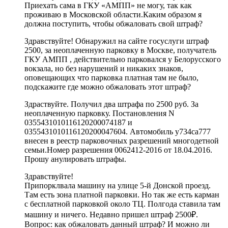
Приехать сама в ГКУ «АМПП» не могу, так как
проживаю в Московской области.Каким образом я
должна поступить, чтобы обжаловать свой штраф?
Здравствуйте! Обнаружил на сайте госуслуги штраф
2500, за неоплаченную парковку в Москве, получатель
ГКУ АМПП , действительно парковался у Белорусского
вокзала, но без нарушений и никаких знаков,
оповещающих что парковка платная там не было,
подскажите где можно обжаловать этот штраф?
Здраствуйте. Получил два штрафа по 2500 руб. За
неоплаченную парковку. Постановления N
0355431010116120200074187 и
0355431010116120200047604. Автомобиль у734са777
внесен в реестр парковочных разрешений многодетной
семьи.Номер разрешения 0062412-2016 от 18.04.2016.
Прошу анулировать штрафы.
Здравствуйте!
Припорклвала машину на улице 5-й Донской проезд.
Там есть зона платной парковки. Но так же есть карман
с бесплатной парковкой около ТЦ. Полгода ставила там
машину и ничего. Недавно пришел штраф 2500₽.
Вопрос: как обжаловать данный штраф? И можно ли