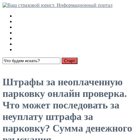
Медицинские страховки
Взыскание страховки с РСА
Ущерб имуществу
О страховании
Суброгация
Выплаты по автострахованию
Пенсионное страхование
Открыть меню
Штрафы за неоплаченную
парковку онлайн проверка.
Что может последовать за
неуплату штрафа за
парковку? Сумма денежного
взыскания