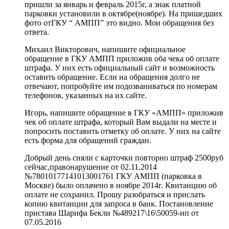
пришли за январь и февраль 2015г, а знак платной
парковки установили в октябре(ноябре). На пришедших
фото отГКУ “ АМПП” это видно. Мои обращения без
ответа.
Михаил Викторович, напишите официальное
обращение в ГКУ АМПП приложив оба чека об оплате
штрафа. У них есть официальный сайт и возможность
оставить обращение. Если на обращения долго не
отвечают, попробуйте им подозваниваться по номерам
телефонов, указанных на их сайте.
Игорь, напишите обращение в ГКУ «АМПП» приложив
чек об оплате штрафа, который Вам выдали на месте и
попросить поставить отметку об оплате. У них на сайте
есть форма для обращений граждан.
Добрый день сняли с карточки повторно штраф 2500руб
сейчас,правонарушение от 02.11.2014
№78010177141013001761 ГКУ АМПП (парковка в
Москве) было оплачено в ноябре 2014г. Квитанцию об
оплате не сохранил. Прошу разобраться и прислать
копию квитанции для запроса в банк. Постановление
пристава Шарифа Бекли №489217\16\50059-ип от
07.05.2016