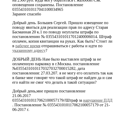
на 2500 руб. Куда могу обратиться с жалобой?Смс
оповещения сохранены. Постановление
0355431010117041100034965
Заранее спасибо
Добрый день. Большев Сергей. Пришло извещение по
поводу явиться для реализации прав по адресу Старая
Басманная 20 к.1 по поводу неуплаты штрафа по
постановлению № 0355431010117012400006014. Штраф
оплачен, копия квитанции на руках. Как быть? Стоит ли
в
рабочее время
отпрашиваться с работы и идти по
указанному адресу
?
ДОБРЫЙ ДЕНЬ Нам было выставлен штраф за не
оплаченную парковку в г.Москва. постановление
№03554310101170327032700015282, дата
постановления: 27.03.207. я не могу его оплатить так как
в банке мне говорят что такой штраф не найден да и сам
его найти не смог что делать в такой ситуации?
Добрый день,мне пришло постановление
21.06.2017
0355431010117062100057179//Штраф за
нарушение ПДД
. Постановление № 0355431010117062100057179 от 21-
06-2017 г.