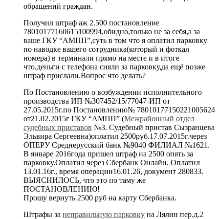
обращений граждан.
Получил штраф аж 2.500 постановление
78010177160615100994,обидно,только не за себя,а за
ваше ГКУ “АМПП”,суть в том что я оплатил парковку
по наводке вашего сотрудника(который и фоткал
номера) в терминали прямо на месте и в итоге
что,деньги с телефона сняли за парковку,да ещё позже
штраф прислали.Вопрос что делать?
По Постановлению о возбуждении исполнительного
производства ИП №307452/15/77047-ИП от
27.05.2015г.по Постановлению№ 78010177150221005624
от21.02.2015г ГКУ “АМПП” (
Межрайонный отдел
судебных приставов
№3. Судебный пристав Сызранцева
Эльвира Сергеевна)оплатил 2500руб.17.07.2015г.через
ОПЕРУ Среднерусский банк №9040 ФИЛИАЛ №1621.
В январе 2016года пришел штраф на 2500 опять за
парковку.Оплатил через Сбербанк Онлайн. Оплатил
13.01.16г., время операции16.01.26, документ 280833.
ВЫЯСНИЛОСЬ, что это по таму же
ПОСТАНОВЛЕНИЮ!
Прошу вернуть 2500 руб на карту Сбербанка.
Штрафы за
неправильную парковку
на Лялин пер.д.2