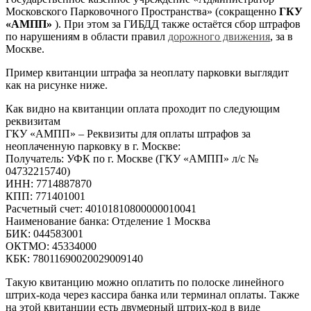
Московского Парковочного Пространства» (сокращенно
ГКУ
«АМПП»
). При этом за ГИБДД также остаётся сбор штрафов
по нарушениям в области правил
дорожного движения
, за в
Москве.
Пример квитанции штрафа за неоплату парковки выглядит
как на рисунке ниже.
Как видно на квитанции оплата проходит по следующим
реквизитам
ГКУ «АМПП» – Реквизиты для оплаты штрафов за
неоплаченную парковку в г. Москве:
Получатель: УФК по г. Москве (ГКУ «АМПП» л/с №
04732215740)
ИНН: 7714887870
КПП: 771401001
Расчетный счет: 40101810800000010041
Наименование банка: Отделение 1 Москва
БИК: 044583001
ОКТМО: 45334000
КБК: 78011690020029009140
Такую квитанцию можно оплатить по полоске линейного
штрих-кода через кассира банка или терминал оплаты. Также
на этой квитанции есть двумерный штрих-код в виде