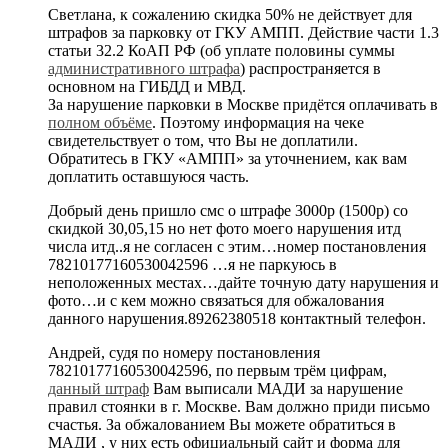
Светлана, к сожалению скидка 50% не действует для
штрафов за парковку от ГКУ АМПП. Действие части 1.3
статьи 32.2 КоАП РФ (об уплате половины суммы
административного штрафа
) распространяется в
основном на ГИБДД и МВД.
За нарушение парковки в Москве придётся оплачивать в
полном объёме
. Поэтому информация на чеке
свидетельствует о том, что Вы не доплатили.
Обратитесь в ГКУ «АМПП» за уточнением, как вам
доплатить оставшуюся часть.
Добрый день пришло смс о штрафе 3000р (1500р) со
скидкой 30,05,15 но нет фото моего нарушения итд
числа итд..я не согласен с этим…номер постановления
78210177160530042596 …я не паркуюсь в
неположенных местах…дайте точную дату нарушения и
фото…и с кем можно связаться для обжалования
данного нарушения.89262380518 контактный телефон.
Андрей, судя по номеру постановления
78210177160530042596, по первым трём цифрам,
данный штраф
Вам выписали МАДИ за нарушение
правил стоянки в г. Москве. Вам должно приди письмо
счастья. За обжалованием Вы можете обратиться в
МАДИ , у них есть официальный сайт и форма для