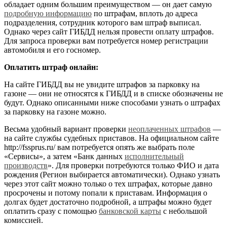
обладает одним большим преимуществом — он дает самую
подробную информацию
по штрафам, вплоть до адреса
подразделения, сотрудник которого вам штраф выписал.
Однако через сайт ГИБДД нельзя провести оплату штрафов.
Для запроса проверки вам потребуется номер регистрации
автомобиля и его госномер.
Оплатить штраф онлайн:
На сайте ГИБДД вы не увидите штрафов за парковку на
газоне — они не относятся к ГИБДД и в списке обозначены не
будут. Однако описанными ниже способами узнать о штрафах
за парковку на газоне можно.
Весьма удобный вариант проверки
неоплаченных штрафов
—
на сайте службы судебных приставов. На официальном сайте
http://fssprus.ru/ вам потребуется опять же выбрать поле
«Сервисы», а затем «Банк данных
исполнительный
производств
». Для проверки потребуются только ФИО и дата
рождения (Регион выбирается автоматически). Однако узнать
через этот сайт можно только о тех штрафах, которые давно
просрочены и потому попали к приставам. Информация о
долгах будет достаточно подробной, а штрафы можно будет
оплатить сразу с помощью
банковской карты
с небольшой
комиссией.