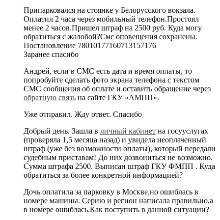
Припарковался на стоянке у Белорусского вокзала.
Оплатил 2 часа через мобильный телефон.Простоял
менее 2 часов.Пришел штраф на 2500 руб. Куда могу
обратиться с жалобой?Смс оповещения сохранены.
Постановление 78010177160713157176
Заранее спасибо
Андрей, если в СМС есть дата и время оплаты, то
попробуйте сделать фото экрана телефона с текстом
СМС сообщения об оплате и оставить обращение через
обратную связь
на сайте ГКУ «АМПП».
Уже отправил. Жду ответ. Спасибо
Добрый день. Зашла в
личный кабинет
на госууслугах
(проверяла 1,5 месяца назад) и увидела неоплаченный
штраф (уже без возможности оплаты), который передали
судебным приставам! До них дозвониться не возможно.
Сумма штрафа 2500. Выписан штраф ГКУ ФМПП . Куда
обратиться за более конкретной информацией?
Дочь оплатила за парковку в Москве,но ошиблась в
номере машины. Серию и регион написала правильно,а
в номере ошиблась.Как поступить в данной ситуации?