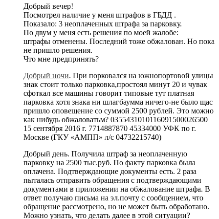
Добрый вечер!
Посмотрел наличие у меня штрафов в ГБДД .
Показало: 3 неоплаченных штрафа за парковку.
По двум у меня есть решения по моей жалобе:
штрафы отменены. Последний тоже обжалован. Но пока
не пришло решения.
Что мне предпринять?
Добрый ночи
. При порковался на южнопортовой улицы
знак стоит только парковка,простоял минут 20 и чувак
сфоткал все машины говорит типовые тут платная
парковка хотя знака ни шлагбаумма ничего-не было щас
пришло оповещение со суммой 2500 рублей. Это можно
как нибудь обжаловатьм? 0355431010116091500026500
15 сентября 2016 г. 7714887870 45334000 УФК по г.
Москве (ГКУ «АМПП» л/с 04732215740)
Добрый день. Получила штраф за неоплаченную
парковку на 2500 тыс.руб. По факту парковка была
оплачена. Подтверждающие документы есть. 2 раза
пыталась отправить обращения с подтверждающими
документами в приложении на обжалование штрафа. В
ответ получаю письма на эл.почту с сообщением, что
обращение рассмотрено, но не может быть обработано.
Можно узнать, что делать далее в этой ситуации?