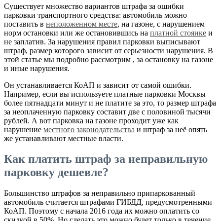
Существует множество вариантов штрафа за ошибки
парковки транспортного средства: автомобиль можно
поставить в
неположенном месте
, на газоне, с нарушением
норм остановки или же остановившись на
платной стоянке
и
не заплатив. За нарушения правил парковки выписывают
штраф, размер которого зависит от серьезности нарушения. В
этой статье мы подробно рассмотрим , за остановку на газоне
и иные нарушения.
Он устанавливается КоАП и зависит от самой ошибки.
Например, если вы используете платные парковки Москвы
более пятнадцати минут и не платите за это, то размер штрафа
за неоплаченную парковку составит две с половиной тысячи
рублей. А вот парковка на газоне проходит уже как
нарушение
местного законодательства
и штраф за неё опять
же устанавливают местные власти.
Как платить штраф за неправильную
парковку дешевле?
Большинство штрафов за неправильно припаркованный
автомобиль считается штрафами ГИБДД, предусмотренными
КоАП. Поэтому с начала 2016 года их можно оплатить со
скидкой в 50%. Но сделать это можно будет только в течение