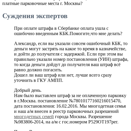
платные парковочные места г. Москвы?
Суждения экспертов
При оплате штрафа в Сбербанке оплата ушла с
ошибочно введенным КБК.Помогите,что мне делать?
Александр, если вы указали совсем ошибочный КБК, то
деньги могут застрять на какое то время в казначействе,
и дойти до получателя с задержкой. Если при этом вы
правильно указали номер постановления (УИН) штрафа,
то когда деньги дойдут до получателя ваш штраф всё
равно должно погасить.
Дошел ли ваш штраф или нет, лучше всего сразу
уточнить в ГКУ АМПП.
Добрый день.
Нам было выставлен штраф за не оплаченную парковку
в г.Москва. постановление №78010177160216015470,
дата постановления: 16.02.2016. Мы многодетная семья
и наш а/м внесен в реестр парковочных разрешений
многодетных семей
города Москвы. Разрешение
№983806-2014, на а/м с гос.номером Р529ОТ197рег.