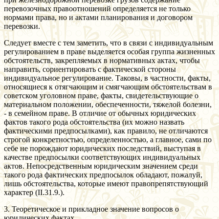
перевозочных правоотношений определяется не только
нормами права, но и актами планирования и договором
перевозки.
Следует вместе с тем заметить, что в связи с индивидуальным
регулированием в праве выделяется особая группа жизненных
обстоятельств, закрепляемых в нормативных актах, чтобы
направить, сориентировать с фактической стороны
индивидуальное регулирование. Таковы, в частности, факты,
относящиеся к отягчающим и смягчающим обстоятельствам в
советском уголовном праве, факты, свидетельствующие о
материальном положении, обеспеченности, тяжелой болезни,
- в семейном праве. В отличие от обычных юридических
фактов такого рода обстоятельства (их можно назвать
фактическими предпосылками), как правило, не отличаются
строгой конкретностью, определенностью, а главное, сами по
себе не порождают юридических последствий, выступая в
качестве предпосылки соответствующих индивидуальных
актов. Непосредственным юридическим значением среди
такого рода фактических предпосылок обладают, пожалуй,
лишь обстоятельства, которые имеют правопрепятствующий
характер (II.31.9.).
3. Теоретическое и прикладное значение вопросов о
юридических фактах.