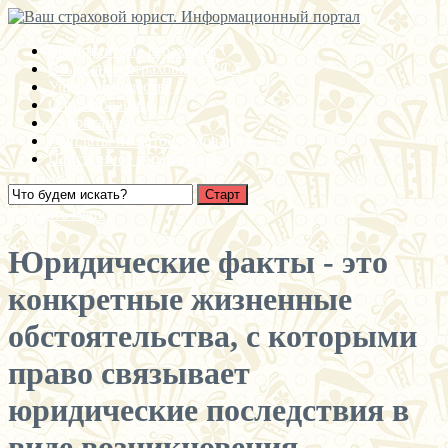
Медицинские страховки
Взыскание страховки с РСА
Ущерб имуществу
О страховании
Суброгация
Выплаты по автострахованию
Пенсионное страхование
Открыть меню
Юридические факты - это
конкретные жизненные
обстоятельства, с которыми
право связывает
юридические последствия в
виде возникновения,