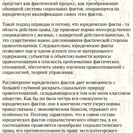
предстает как фактический процесс, как преобразование
обширной системы социальных фактов, опирающееся на
юридическую квалификацию самих этих фактов.
Такой подход оправдан и потому, что юридические факты - та
область действия права, где правовые нормы непосредственно
соприкасаются с жизнью, с конкретной действительностью. А
это существенно важно для понимания фактической стороны
правоотношения. Следовательно, юридические факты
позволяют еще в одном аспекте (после материального
содержания, субъектов и объектов) вывести вопросы
правоотношения в плоскость проблематики фактических
отношений, обеспечить увязку изучения правоотношений с
социологией, теорией управления.
Рассмотрение юридических фактов дает возможность с
большей глубиной раскрыть социальную природу
правоотношений, складывающихся в том или ином классовом
обществе. Как бы ни была пестра вся совокупность
юридических фактов, они в конечном счете (через нормы
права) связаны с экономическим базисом, отражают его
особенности. Поэтому характерно, что в самом составе
юридических фактов социалистического общества, в их
соотношении проявляется своеобразие социалистического
права, его противоположность праву эксплуататорского