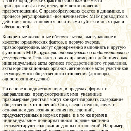
Из всех юридических фактов особо важное место
принадлежит фактам, влекущим возникновение
правоотношений. С правообразующих фактов в динамике, в
процессе регулирования «все начинается»: МПР приводится в
действие, лица становятся носителями субъективных прав и
обязанностей.
Конкретные жизненные обстоятельства, выступающие в
качестве юридических фактов, в первую очередь
правообразующие, могут одновременно выполнять и другую
функцию в МПР -
функцию индивидуального поднормативного
регулирования.
Речь идет
о таких правомерных действиях, как
индивидуальные акты органов
государственного управления
,
акты юрисдикционных органов, автономные акты участников
регулируемого общественного отношения (договоры,
односторонние сделки).
На основе юридических норм, в пределах, формах и
направлениях, предусмотренных ими, указанные
правомерные действия могут конкретизировать содержание
общественных отношений. Они, следовательно, служат
основанием для возникновения последствий,
предусмотренных в нормах права, и в то же время в
индивидуальном поднормативном порядке частично
регламентируют содержание данных отношений. Например,
при железнодорожной перевозке грузов содержание