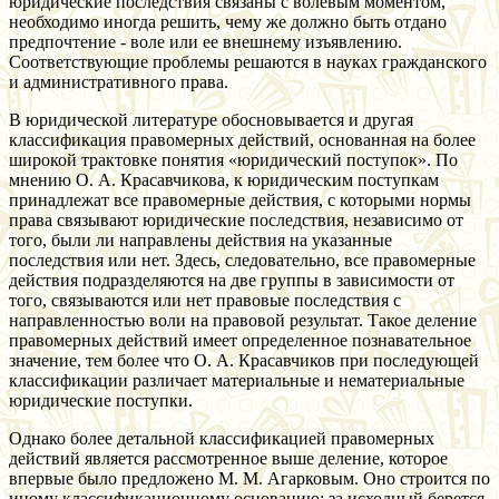
юридические последствия связаны с волевым моментом,
необходимо иногда решить, чему же должно быть отдано
предпочтение - воле или ее внешнему изъявлению.
Соответствующие проблемы решаются в науках гражданского
и административного права.
В юридической литературе обосновывается и другая
классификация правомерных действий, основанная на более
широкой трактовке понятия «юридический поступок». По
мнению О. А. Красавчикова, к юридическим поступкам
принадлежат все правомерные действия, с которыми нормы
права связывают юридические последствия, независимо от
того, были ли направлены действия на указанные
последствия или нет. Здесь, следовательно, все правомерные
действия подразделяются на две группы в зависимости от
того, связываются или нет правовые последствия с
направленностью воли на правовой результат. Такое деление
правомерных действий имеет определенное познавательное
значение, тем более что О. А. Красавчиков при последующей
классификации различает материальные и нематериальные
юридические поступки.
Однако более детальной классификацией правомерных
действий является рассмотренное выше деление, которое
впервые было предложено М. М. Агарковым. Оно строится по
иному классификационному основанию: за исходный берется