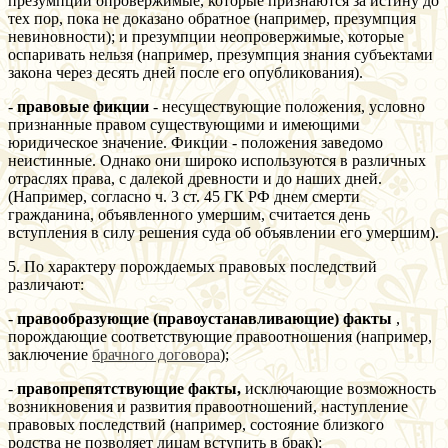
презумпции опровержимые, которые признаются за истину до
тех пор, пока не доказано обратное (например, презумпция
невиновности); и презумпции неопровержимые, которые
оспаривать нельзя (например, презумпция знания субъектами
закона через десять дней после его опубликования).
-
правовые фикции
- несуществующие положения, условно
признанные правом существующими и имеющими
юридическое значение. Фикции - положения заведомо
неистинные. Однако они широко используются в различных
отраслях права, с далекой древности и до наших дней.
(Например, согласно ч. 3 ст. 45 ГК РФ днем смерти
гражданина, объявленного умершим, считается день
вступления в силу решения суда об объявлении его умершим).
5. По характеру порождаемых правовых последствий
различают:
-
правообразующие (правоустанавливающие) факты
,
порождающие соответствующие правоотношения (например,
заключение
брачного договора
);
-
правопрепятствующие факты,
исключающие возможность
возникновения и развития правоотношений, наступление
правовых последствий (например, состояние близкого
родства не позволяет лицам вступить в брак);