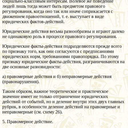
социально-классовым интересам. Волевое же поведение
людей лишь тогда может быть предметом правового
регулирования, когда оно так или иначе соприкасается с
движением правоотношений, т. е. выступает в виде
юридических фактов-действий.
Юридические действия весьма разнообразны и играют далеко
не одинаковую роль в процессе правового регулирования.
Юридические факты-действия подразделяются прежде всего
по признаку того, как они согласуются с предписаниями
юридических норм, требованиями правопорядка. По этому
признаку юридические факты-действия, разграничиваются на
две основные разновидности:
а) правомерные действия и б) неправомерные действия
(правонарушения).
Таким образом, важное теоретическое и практическое
значение имеет не только отграничение юридических
действий от событий, но и деление внутри этих двух главных
рубрик, в особенности деление действий на правомерные и
неправомерные (см. схему 26).
5. Правомерное действие.