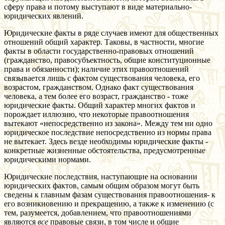
сферу права и потому выступают в виде материально-
юридических явлений.
Юридические факты в ряде случаев имеют для общественных
отношений общий характер. Таковы, в частности, многие
факты в области государственно-правовых отношений
(гражданство, правосубъектность, общие конституционные
права и обязанности); наличие этих правоотношений
связывается лишь с фактом существования человека, его
возрастом, гражданством. Однако факт существования
человека, а тем более его возраст, гражданство - тоже
юридические факты. Общий характер многих фактов и
порождает иллюзию, что некоторые правоотношения
вытекают «непосредственно из закона». Между тем ни одно
юридическое последствие непосредственно из нормы права
не вытекает. Здесь везде необходимы юридические факты -
конкретные жизненные обстоятельства, предусмотренные
юридическими нормами.
Юридические последствия, наступающие на основании
юридических фактов, самым общим образом могут быть
сведены к главным фазам существования правоотношения- к
его возникновению и прекращению, а также к изменению (с
тем, разумеется, добавлением, что правоотношениями
являются
все
правовые связи, в том числе и общие