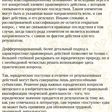
тот конкретный элемент правомерного действия, с которым
связываются юридические последствия. Таким элементом
могут быть и указанная выше направленность воли, и сам
факт действия, и его результат. Иными словами, в
рассматриваемой классификации не остается открытым
вопрос, с чем же связываются правовые последствия в том
случае, когда такого рода элементом не является волевая
направленность: с самим ли фактом действия или его
результатом.
Дифференцированный, более детальный подход к
характеристике правомерных действий позволяет не только с
большей глубиной раскрывать их юридическую природу, но и
с необходимой четкостью решать возникающие здесь
практические вопросы.
Так, юридические поступки в отличие от результативных
действий могут быть совершены лишь дееспособными
субъектами. Решение ряда важных юридических вопросов
авторского и изобретательского права зависит от правильной
квалификации творческой деятельности - того, что
юридическое значение придается ее результатам (к тому же,
как уже отмечалось в литературе, сам термин «поступок» едва
ли может быть применен для обозначения трудовой,
творческой деятельности).