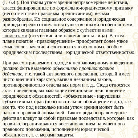
(I.16.4.). Под таким углом зрения неправомерные действия,
классифицированные по формально-юридическому признаку
(несоответствие правовым предписаниям), весьма
разнообразны. Их социальное содержание и юридическая
природа нередко отличаются существенными особенностями,
которые связаны главным образом с
субъективными
элементами
(отсутствие или наличие вины лица). В этом
плане понятие «правонарушение» приобретает более узкое
смысловое значение и соотносится в основном с особым
юридическим последствием - юридической ответственностью.
При рассматриваемом подходе к неправомерному поведению
должно быть выделено
объективно-противоправное
действие,
т. е. такой акт волевого поведения, который имеет
чисто внешний характер, вызван незнанием закона,
противоречивостью отдельных норм и т. д.. Сюда относятся
акты поведения, выражающие невиновное неисполнение
юридических обязанностей, «объективные» нарушения
субъективных прав (неосновательное обогащение и др.), т. е.
все то, что под несколько иным углом зрения может быть
названо правовой аномалией. Такого рода неправомерные
действия влекут за собой правовые последствия, которые, как
правило, ограничиваются восстановлением нарушенного
правового положения, исполнением юридической
обязанности, т. е. мерами защиты.