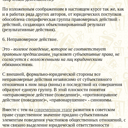
По изложенным соображениям в настоящем курсе так же, как
и в работах ряда других авторов, от юридических поступков
обособлена специфическая группа правомерных действий -
действий, создающих объективированный результат
(результативные действия).
6. Неправомерное действие.
Это -
волевое поведение, которое не соответствует
правовым предписаниям, ущемляет субъективные права, не
согласуется с возложенными на лиц юридическими
обязанностями.
C внешней, формально-юридической стороны все
неправомерные действия независимо от субъективного
отношения к ним лица (вины) и последствий их совершения
образуют единую группу. В этой плоскости понятия
«неправомерное действие (поведение)», «противоправное
действие (поведение)», «правонарушение» - синонимы.
Вместе с тем на
современном этапе
развития в советском
праве существенное значение придано субъективным
элементам поведения участников общественных отношений, с
чем связано выделение юридической ответственности