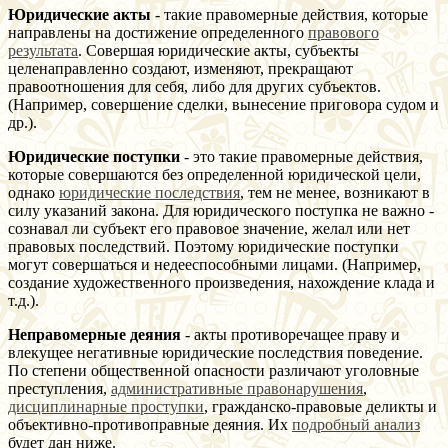
Юридические акты
- такие правомерные действия, которые
направлены на достижение определенного
правового
результата
. Совершая юридические акты, субъекты
целенаправленно создают, изменяют, прекращают
правоотношения для себя, либо для других субъектов.
(Например, совершение сделки, вынесение приговора судом и
др.).
Юридические поступки
- это такие правомерные действия,
которые совершаются без определенной юридической цели,
однако
юридические последствия
, тем не менее, возникают в
силу указаний закона. Для юридического поступка не важно -
сознавал ли субъект его правовое значение, желал или нет
правовых последствий. Поэтому юридические поступки
могут совершаться и недееспособными лицами. (Например,
создание художественного произведения, нахождение клада и
т.д.).
Неправомерные деяния
- акты противоречащее праву и
влекущее негативные юридические последствия поведение.
По степени общественной опасности различают уголовные
преступления,
административные правонарушения
,
дисциплинарные проступки
, гражданско-правовые деликты и
объективно-противоправные деяния. Их
подробный анализ
будет дан ниже.