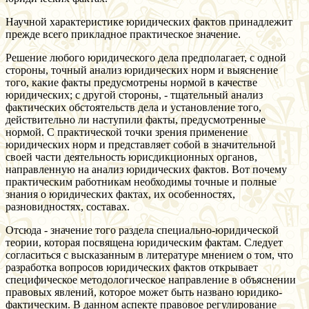
Научной характеристике юридических фактов принадлежит
прежде всего прикладное практическое значение.
Решение любого юридического дела предполагает, с одной
стороны, точный анализ юридических норм и выяснение
того, какие факты предусмотрены нормой в качестве
юридических; с другой стороны, - тщательный анализ
фактических обстоятельств дела и установление того,
действительно ли наступили факты, предусмотренные
нормой. С практической точки зрения применение
юридических норм и представляет собой в значительной
своей части деятельность юрисдикционных органов,
направленную на анализ юридических фактов. Вот почему
практическим работникам необходимы точные и полные
знания о юридических фактах, их особенностях,
разновидностях, составах.
Отсюда - значение того раздела специально-юридической
теории, которая посвящена юридическим фактам. Следует
согласиться с высказанным в литературе мнением о том, что
разработка вопросов юридических фактов открывает
специфическое методологическое направление в объяснении
правовых явлений, которое может быть названо юридико-
фактическим. В данном аспекте правовое регулирование