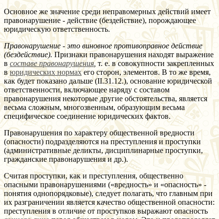
Основное же значение среди неправомерных действий имеет
правонарушение - действие (бездействие), порождающее
юридическую ответственность.
Правонарушение - это виновное противоправное действие
(бездействие).
Признаки правонарушения находят выражение
в
составе правонарушения
,
т. е. в совокупности закрепленных
в
юридических нормах
его сторон, элементов. В то же время,
как будет показано дальше (II.31.12.), основание юридической
ответственности, включающее наряду с составом
правонарушения некоторые другие обстоятельства, является
весьма сложным, многозвенным, образующим весьма
специфическое соединение юридических фактов.
Правонарушения по характеру общественной вредности
(опасности) подразделяются на преступления и проступки
(административные деликты, дисциплинарные проступки,
гражданские правонарушения и др.).
Считая проступки, как и преступления, общественно
опасными правонарушениями («вредность» и «опасность» -
понятия однопорядковые), следует полагать, что главным при
их разграничении является качество общественной опасности:
преступления в отличие от проступков выражают опасность